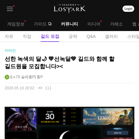
상
대
게임정보
가이드
커뮤니티
미디어
거래소
웹 
단
메
서
자유
직업
길드 모집
공략
Q&A
갤러리
스타일
메
뉴
브
길
카마인
뉴
드
메
선한 녹색의 달🌙 💚선녹달💚 길드와 함께 할
모
길드원을 모집합니다><
뉴
집
게
Lv.70
슬레홍P
홍P
시
2026.05.10 20:02
111
판