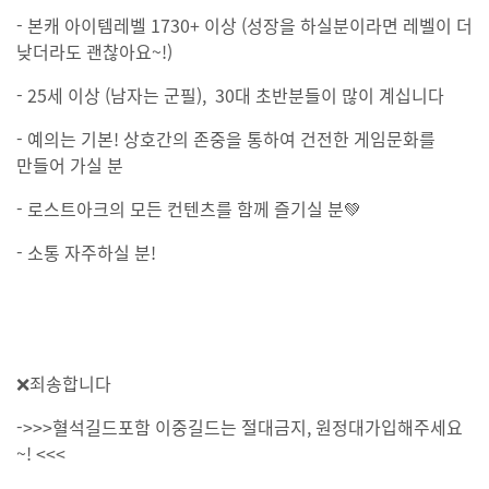
- 본캐 아이템레벨 1730+ 이상 (성장을 하실분이라면 레벨이 더
낮더라도 괜찮아요~!)
- 25세 이상 (남자는 군필), 30대 초반분들이 많이 계십니다
- 예의는 기본! 상호간의 존중을 통하여 건전한 게임문화를
만들어 가실 분
- 로스트아크의 모든 컨텐츠를 함께 즐기실 분💚
- 소통 자주하실 분!
❌죄송합니다
->>>혈석길드포함 이중길드는 절대금지, 원정대가입해주세요
~! <<<