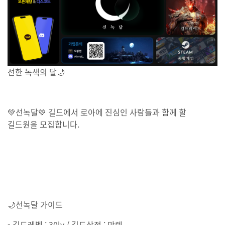
선한 녹색의 달🌙
💚선녹달💚 길드에서 로아에 진심인 사람들과 함께 할
길드원을 모집합니다.
🌙선녹달 가이드
- 길드레벨 : 30lv / 길드상점 : 만렙