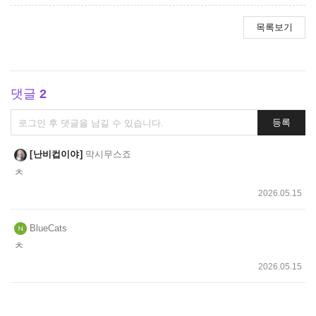
목록보기
댓글
2
댓
등록
글
쓰
난비컵이야
막시무스죠
기
ㅊ
2026.05.15
BlueCats
ㅊ
2026.05.15