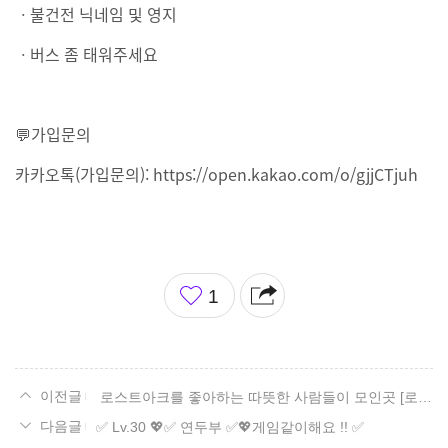
ㆍ불건전 닉네임 및 영지
ㆍ버스 좀 태워주세요
💬가입문의
카카오톡(가입문의): https://open.kakao.com/o/gjjCTjuh
좋
1
아
요
로스트아크를 좋아하는 따뜻한 사람들이 모인곳 [로앤/친목만렙길드]+1640
✅ Lv.30 💖✅ 연두부 ✅💖게임같이해요 !! ✅