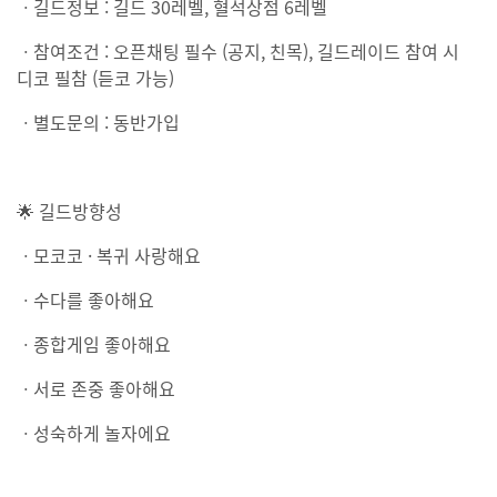
ㆍ길드정보 : 길드 30레벨, 혈석상점 6레벨
ㆍ참여조건 : 오픈채팅 필수 (공지, 친목), 길드레이드 참여 시
디코 필참 (듣코 가능)
ㆍ별도문의 : 동반가입
🌟 길드방향성
ㆍ모코코 · 복귀 사랑해요
ㆍ수다를 좋아해요
ㆍ종합게임 좋아해요
ㆍ서로 존중 좋아해요
ㆍ성숙하게 놀자에요