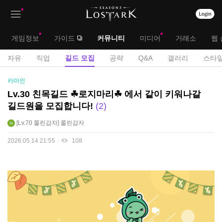
상
대
게임정보
가이드
커뮤니티
미디어
거래소
웹 
단
메
서
자유
직업
길드 모집
공략
Q&A
갤러리
스타일
메
뉴
브
길
카마인
뉴
드
메
Lv.30 친목길드 ☘로지마리☘ 에서 같이 키워나갈
모
길드원을 모집합니다!
2
뉴
집
게
Lv.70
쫄린감자
쫄린감자
시
2026.05.14 21:55
108
판