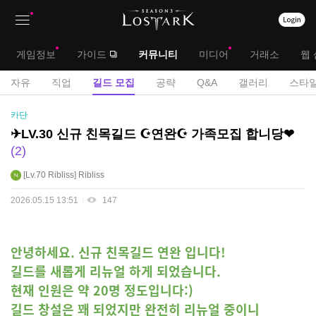
상
대
게임정보
가이드
커뮤니티
미디어
거래소
웹 
단
메
서
자유
직업
길드 모집
공략
Q&A
갤러리
스타일
메
뉴
브
길
카단
뉴
드
메
✈LV.30 신규 친목길드 ☪연완☪ 가족모집 합니당❤
모
2
뉴
집
게
Lv.70
Ribliss
Ribliss
시
2026.05.15 13:51
147
판
안녕하세요. 신규 친목길드 연완 입니다!
길드를 새롭게 리뉴얼 하게 되었습니다.
현재 인원은 약 20명 정도입니다:)
길드 창설은 꽤 되었지만 완전히 리뉴얼 중이니