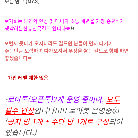
모든 연구 (MAX)
❤저희는 본인의 인성 및
매너와 소통 개념을 가장 중요하게
생각하는신규친목길드 입니다❤
🤘
❤
먼저 못다가 오시더라도 길드원 분들이 먼저 다가가
주는만큼
노력하여 다가오셔서 우정을 쌓는 길드로 함께 하면
좋겠습니다
❤
- 가입 레벨 제한 없음
-
로아톡(오픈톡)2개 운영 중이며,
모두
필수 입장
입니다!!!!! 로아봇 운영중👍
(
공지 방 1개 + 수다 방 1개로 구성
되어
있습니다:)