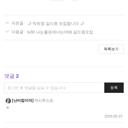
요
🌙 막트영 길드원 모집합니다 🌙
lv30 나는좋은데너는어때 길드원모집
목록보기
댓글
2
댓
등록
글
쓰
난비컵이야
막시무스죠
기
ㅊ
2026.05.15