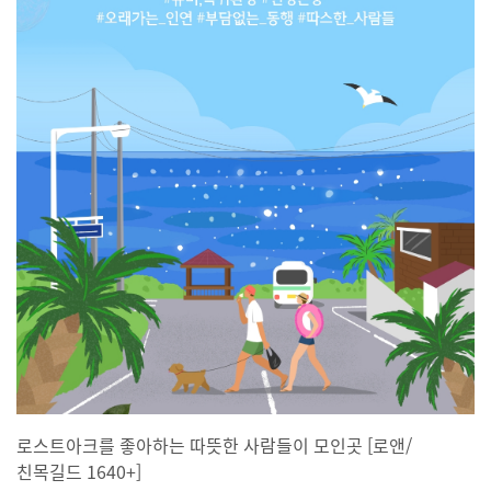
로스트아크를 좋아하는 따뜻한 사람들이 모인곳 [로앤/
친목길드 1640+]