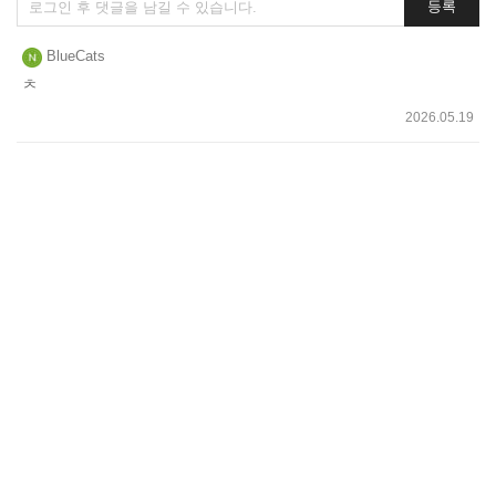
등록
글
쓰
BlueCats
기
ㅊ
2026.05.19