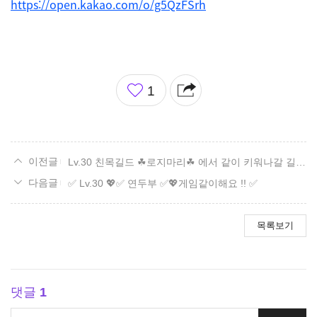
https://open.kakao.com/o/g5QzFSrh
좋
1
아
요
Lv.30 친목길드 ☘로지마리☘ 에서 같이 키워나갈 길드원을 모집합니다!
✅ Lv.30 💖✅ 연두부 ✅💖게임같이해요 !! ✅
목록보기
댓글
1
댓