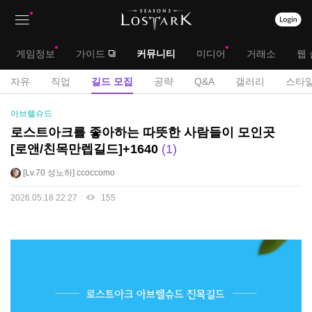
상
대
게임정보
가이드
커뮤니티
미디어
거래소
웹 
단
메
서
자유
직업
길드 모집
공략
Q&A
갤러리
스타일
메
뉴
브
길
아브렐슈드
뉴
드
메
로스트아크를 좋아하는 따뜻한 사람들이 모인곳
모
[로앤/친목만렙길드]+1640
1
뉴
집
게
Lv.70
성노하
ccoccomo
시
2026.05.18 22:27
155
판