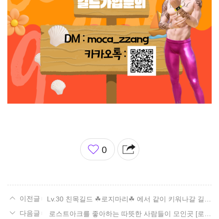
좋
0
아
요
Lv.30 친목길드 ☘로지마리☘ 에서 같이 키워나갈 길드원을 모집합니다!
로스트아크를 좋아하는 따뜻한 사람들이 모인곳 [로앤/친목만렙길드]+1640