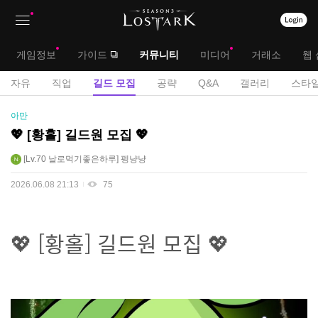
상
대
게임정보
가이드
커뮤니티
미디어
거래소
웹 
단
메
서
자유
직업
길드 모집
공략
Q&A
갤러리
스타일
메
뉴
브
길
아만
뉴
드
메
💖 [황홀] 길드원 모집 💖
모
뉴
Lv.70
날로먹기좋은하루
펭냥냥
집
게
2026.06.08 21:13
75
시
판
💖 [황홀] 길드원 모집 💖