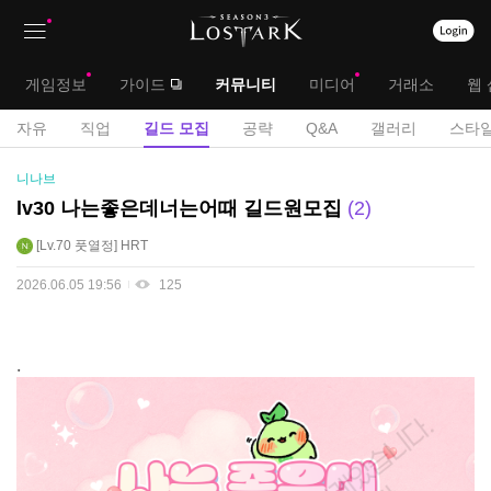
상
대
게임정보
가이드
커뮤니티
미디어
거래소
웹 
단
메
서
자유
직업
길드 모집
공략
Q&A
갤러리
스타일
메
뉴
브
길
니나브
뉴
드
메
lv30 나는좋은데너는어때 길드원모집
2
모
뉴
Lv.70
풋열정
HRT
집
게
2026.06.05 19:56
125
시
판
.