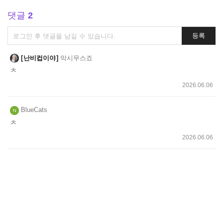
댓글
2
댓
등록
글
쓰
난비컵이야
막시무스죠
기
ㅊ
2026.06.06
BlueCats
ㅊ
2026.06.06