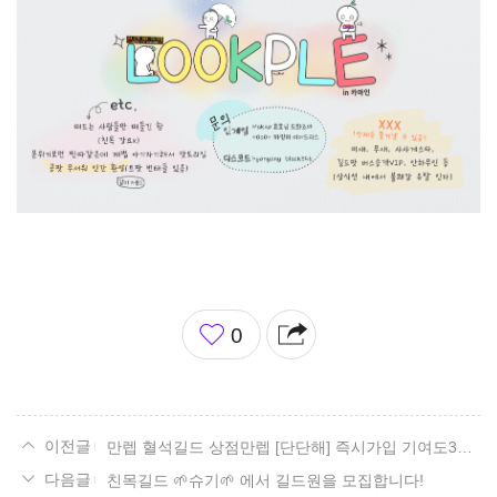
좋
0
아
요
만렙 혈석길드 상점만렙 [단단해] 즉시가입 기여도300 혈석100개 터치X 많이들오이소
친목길드 🌱슈기🌱 에서 길드원을 모집합니다!