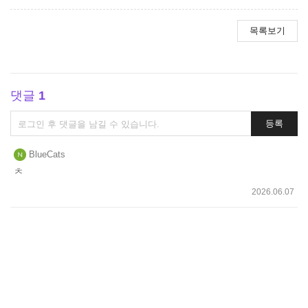
목록보기
댓글
1
댓
등록
글
쓰
BlueCats
기
ㅊ
2026.06.07