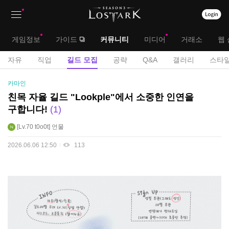
상
대
게임정보
가이드
커뮤니티
미디어
거래소
웹 
단
메
서
자유
직업
길드 모집
공략
Q&A
갤러리
스타일
메
뉴
브
길
카마인
뉴
드
메
친목 자율 길드 "Lookple"에서 소중한 인연을
모
구합니다!
1
뉴
집
게
Lv.70
t0o0t
언물
시
2026.06.06 12:50
113
판