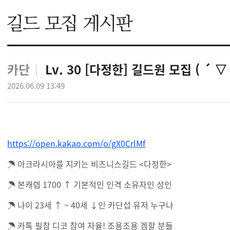
카단
Lv. 30 [다정한] 길드원 모집 ( ´ ▽
2026.06.09 13:49
https://open.kakao.com/o/gX0CrlMf
☂ 아크라시아를 지키는 비즈니스길드 <다정한>
☂ 본캐렙 1700 ↑ 기본적인 인격 소유자인 성인
☂ 나이 23세 ↑ ~ 40세 ↓인 카단섭 유저 누구나
☂ 카톡 필참 디코 참여 자율! 조용조용 겜할 분들