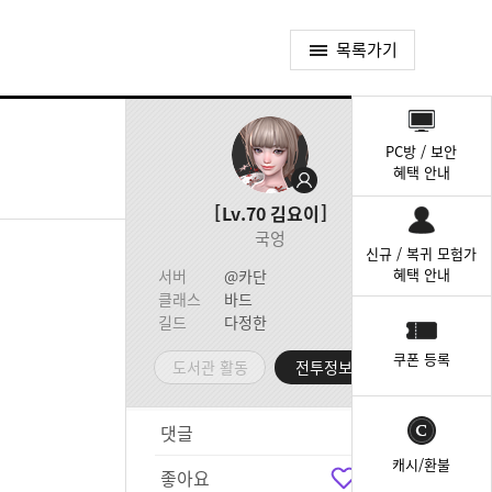
목록가기
퀵
메
PC방 / 보안
뉴
혜택 안내
Lv.70
김요이
국엉
신규 / 복귀 모험가
혜택 안내
서버
@카단
클래스
바드
길드
다정한
쿠폰 등록
도서관 활동
전투정보실
댓글
0
캐시/환불
좋아요
1