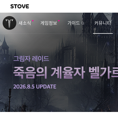
내비게이션
이
벤
새소식
게임정보
가이드
커뮤니티
트
&
업
데
이
트