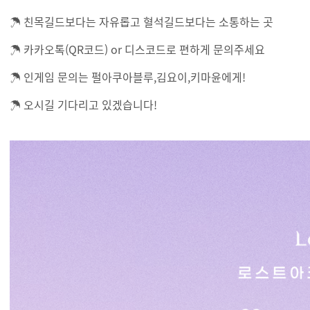
☂ 친목길드보다는 자유롭고 혈석길드보다는 소통하는 곳
☂ 카카오톡(QR코드) or 디스코드로 편하게 문의주세요
☂ 인게임 문의는 펄아쿠아블루,김요이,키마윤에게!
☂ 오시길 기다리고 있겠습니다!