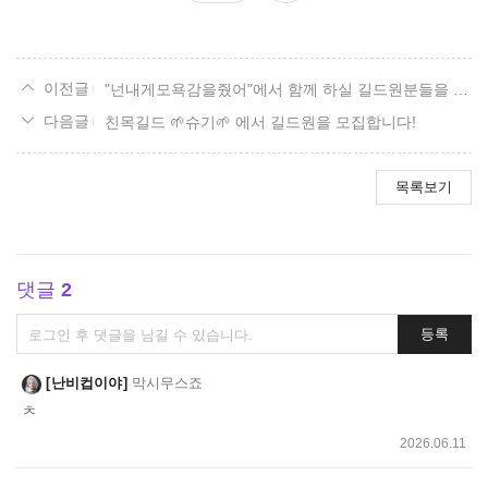
요
"넌내게모욕감을줬어"에서 함께 하실 길드원분들을 모집합니다
친목길드 🌱슈기🌱 에서 길드원을 모집합니다!
목록보기
댓글
2
댓
등록
글
쓰
난비컵이야
막시무스죠
기
ㅊ
2026.06.11