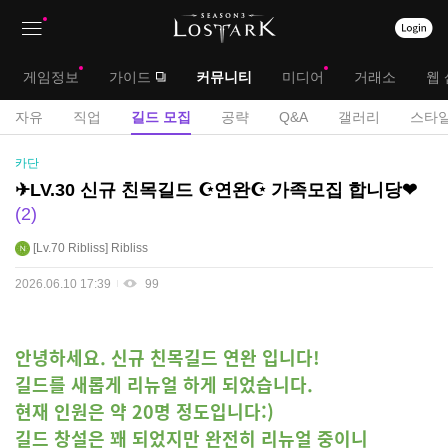
상
대
게임정보
가이드
커뮤니티
미디어
거래소
웹 
단
메
서
자유
직업
길드 모집
공략
Q&A
갤러리
스타일
메
뉴
브
길
카단
뉴
드
메
✈LV.30 신규 친목길드 ☪연완☪ 가족모집 합니당❤
모
2
뉴
집
게
Lv.70
Ribliss
Ribliss
시
2026.06.10 17:39
99
판
안녕하세요. 신규 친목길드 연완 입니다!
길드를 새롭게 리뉴얼 하게 되었습니다.
현재 인원은 약 20명 정도입니다:)
길드 창설은 꽤 되었지만 완전히 리뉴얼 중이니