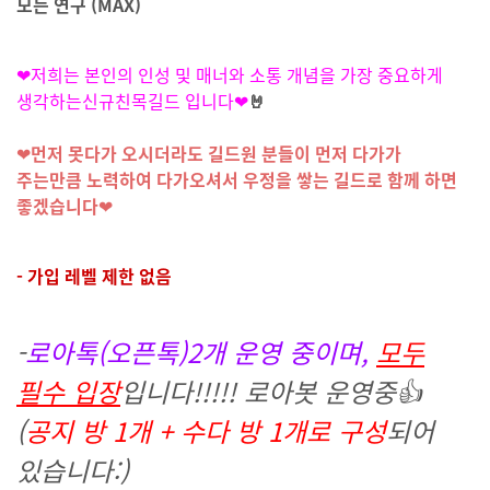
모든 연구 (MAX)
❤저희는 본인의 인성 및
매너와 소통 개념을 가장 중요하게
생각하는신규친목길드 입니다❤
🤘
❤
먼저 못다가 오시더라도 길드원 분들이 먼저 다가가
주는만큼
노력하여 다가오셔서 우정을 쌓는 길드로 함께 하면
좋겠습니다
❤
- 가입 레벨 제한 없음
-
로아톡(오픈톡)2개 운영 중이며,
모두
필수 입장
입니다!!!!! 로아봇 운영중👍
(
공지 방 1개 + 수다 방 1개로 구성
되어
있습니다:)