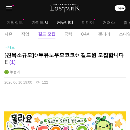
상
대
게임정보
가이드
커뮤니티
미디어
거래소
웹 
단
메
서
자유
직업
길드 모집
공략
Q&A
갤러리
스타일
메
뉴
브
길
니나브
뉴
드
메
[친목소규모]✨두유노우모코코✨ 길드원 모집합니다
모
!!
1
뉴
집
게
쑤붕아
시
2026.06.10 19:00
122
판