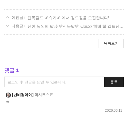
친목길드 🌱슈기🌱 에서 길드원을 모집합니다!
선한 녹색의 달🌙 💚선녹달💚 길드와 함께 할 길드원을 모집합니다&gt;&lt;
목록보기
댓글
1
댓
등록
글
쓰
난비컵이야
막시무스죠
기
ㅊ
2026.06.11