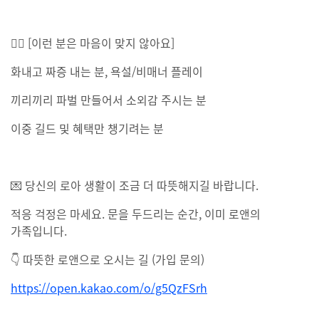
🙅‍♂ [이런 분은 마음이 맞지 않아요]
화내고 짜증 내는 분, 욕설/비매너 플레이
끼리끼리 파벌 만들어서 소외감 주시는 분
이중 길드 및 혜택만 챙기려는 분
💌 당신의 로아 생활이 조금 더 따뜻해지길 바랍니다.
적응 걱정은 마세요. 문을 두드리는 순간, 이미 로앤의
가족입니다.
👇 따뜻한 로앤으로 오시는 길 (가입 문의)
https://open.kakao.com/o/g5QzFSrh