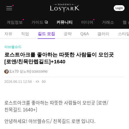
상
대
게임정보
가이드
커뮤니티
미디어
거래소
웹 
단
메
서
자유
직업
길드 모집
공략
Q&A
갤러리
스타일
메
뉴
브
길
아브렐슈드
뉴
드
메
로스트아크를 좋아하는 따뜻한 사람들이 모인곳
모
[로앤/친목만렙길드]+1640
뉴
집
게
Lv.70
성노하
ccoccomo
시
2026.06.11 12:56
90
판
로스트아크를 좋아하는 따뜻한 사람들이 모인곳 [로앤/
친목길드 1640+]
안녕하세요! 아브렐슈드/ 친목길드 로앤 입니다.