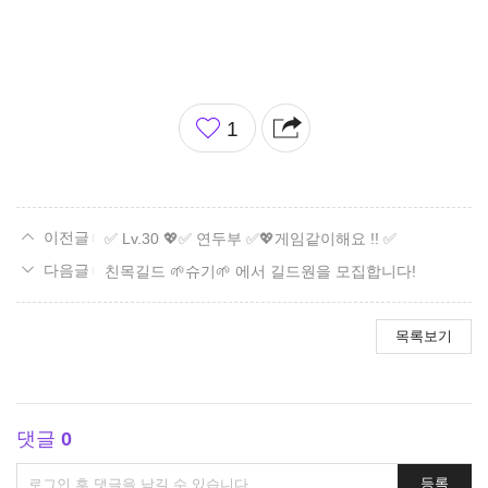
좋
1
아
요
✅ Lv.30 💖✅ 연두부 ✅💖게임같이해요 !! ✅
친목길드 🌱슈기🌱 에서 길드원을 모집합니다!
목록보기
댓글
0
댓
등록