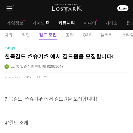
상
대
게임정보
가이드
커뮤니티
미디어
거래소
웹 
단
메
서
자유
직업
길드 모집
공략
Q&A
갤러리
스타일
메
뉴
브
길
카마인
뉴
드
메
친목길드 🌱슈기🌱 에서 길드원을 모집합니다!
모
뉴
Lv.70
일준이의큰압박
82861047
집
게
2026.06.11 18:51
75
시
판
친목길드 🌱슈기🌱 에서 길드원을 모집합니다!
🌿길드 소개