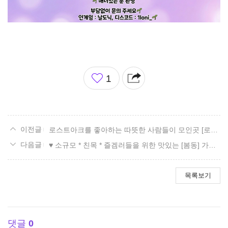
좋
1
아
요
로스트아크를 좋아하는 따뜻한 사람들이 모인곳 [로앤/친목만렙길드]+1640
♥ 소규모 * 친목 * 즐겜러들을 위한 맛있는 [봄동] 가족 모집! ♥
목록보기
댓글
0