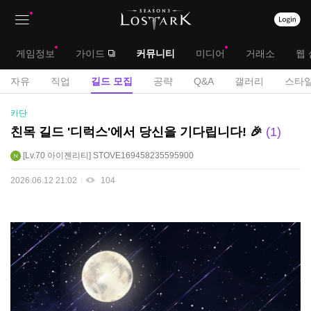
상
대
게임정보
가이드
커뮤니티
미디어
거래소
웹 
단
메
서
자유
직업
길드 모집
공략
Q&A
갤러리
스타일
메
뉴
브
길
카단
뉴
드
메
친목 길드 '디럭스'에서 당신을 기다립니다! 🎉
1
모
뉴
Lv.70
아이젠리티
STOVE169458235595900
집
게
2026.06.12 21:02
104
시
판