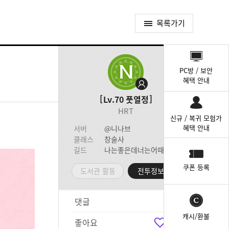
목록가기
퀵
메
PC방 / 보안
뉴
혜택 안내
Lv.70
풋열정
HRT
신규 / 복귀 모험가
혜택 안내
서버
@니나브
클래스
창술사
길드
나는좋은데너는어때
쿠폰 등록
도서관 활동
전투정보실
댓글
2
캐시/환불
좋아요
1