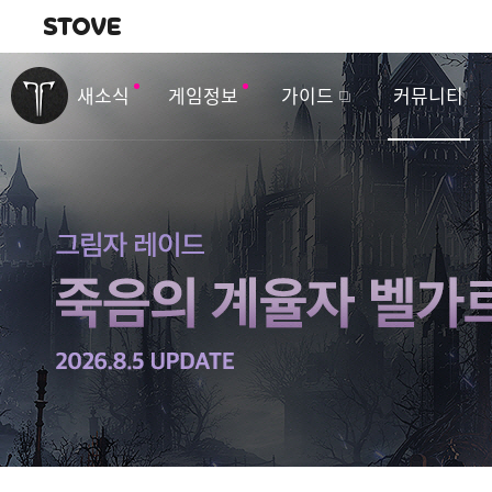
내비게이션
이
벤
새소식
게임정보
가이드
커뮤니티
트
&
업
데
이
트