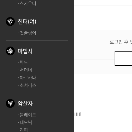
스카우터
댓글
2
헌터(여)
건슬링어
댓
글
로그인 후 
쓰
마법사
기
바드
0
/ 200
서머너
아르카나
소서리스
예츠카이
모른다닉
ㅊㅊ
암살자
킹왕짱도화가
lIIIIIIIIIIIIIIIIIIl
블레이드
데모닉
ㅊㅊ
리퍼