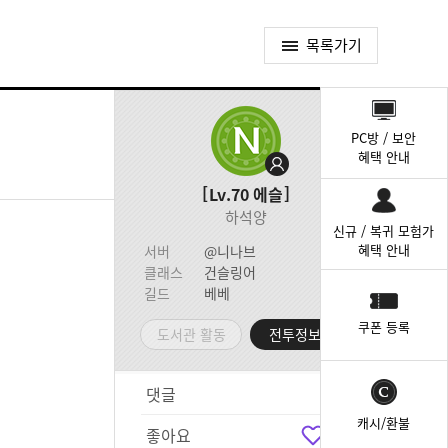
목록가기
퀵
메
PC방 / 보안
뉴
혜택 안내
Lv.70
에슬
하석양
신규 / 복귀 모험가
혜택 안내
서버
@니나브
클래스
건슬링어
길드
베베
쿠폰 등록
도서관 활동
전투정보실
댓글
2
캐시/환불
좋아요
2