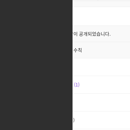
최신순
좋아요순
클래스 스킬 영상이 공개되었습니다.
공지
직업게시판 이용 수칙
공지
정통 피메 티거 건슬 상향안
2
운영자가 건슬 키워보면 좋겠넴
1
ㅊㅊ
2
개인적인 건슬링어 상향안(피메)