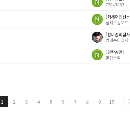
72043862
커세어벤전스
짐레드컴포트
밤비솜비집사
밤비솜비집사
말랑총알
말랑총알
1
2
3
4
5
6
7
8
9
10