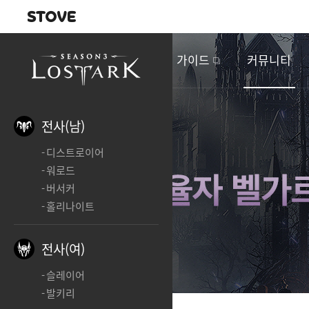
내비게이션
이
벤
새소식
게임정보
가이드
커뮤니티
트
&
업
데
전사(남)
이
디스트로이어
트
워로드
버서커
홀리나이트
전사(여)
슬레이어
발키리