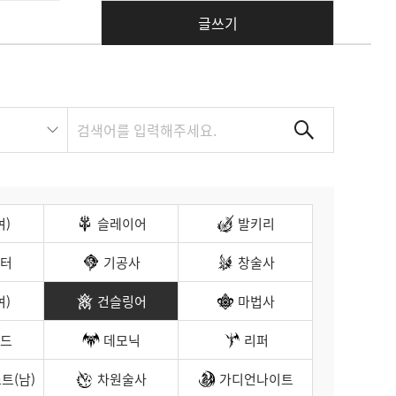
글쓰기
여)
슬레이어
발키리
터
기공사
창술사
여)
건슬링어
마법사
드
데모닉
리퍼
트(남)
차원술사
가디언나이트