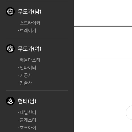
무도가(남)
스트라이커
브레이커
건슬링어
ㅊㅊ
무도가(여)
2025.01.22 02:12
배틀마스터
인파이터
기공사
ㅊㅊ
창술사
헌터(남)
데빌헌터
블래스터
호크아이