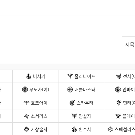
리
제목
스
트
검
색
버서커
홀리나이트
전사(
커
무도가(여)
배틀마스터
인파이
터
호크아이
스카우터
헌터(
나
소서리스
암살자
블레이
기상술사
환수사
스페셜리스