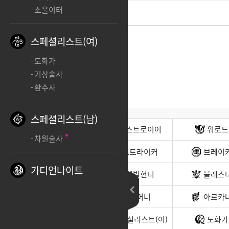
소울이터
스페셜리스트(여)
도화가
기상술사
환수사
스페셜리스트(남)
전사(남)
디스트로이어
워로드
차원술사
무도가(남)
스트라이커
브레이
가디언나이트
헌터(남)
데빌헌터
블래스
바드
서머너
아르카
소울이터
스페셜리스트(여)
도화가