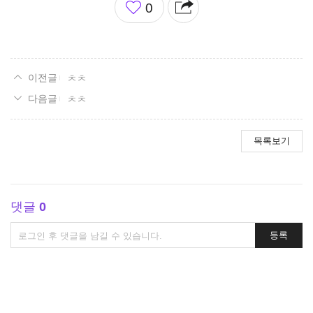
0
아
요
ㅊㅊ
ㅊㅊ
목록보기
댓글
0
댓
등록
글
쓰
기