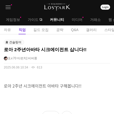
상
대
게임정보
가이드
커뮤니티
미디어
거래소
웹 
단
메
서
자유
직업
길드 모집
공략
Q&A
갤러리
스타일
메
뉴
브
직
뉴
건슬링어
업
메
로아 2주년아바타 시크에이전트 삽니다!!
게
뉴
시
Lv.70
티펀치
비버쫑
판
2025.06.06 10:34
613
로아 2주년 시크에이전트 아바타 구해봅니다!!
좋