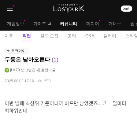
상
대
게임정보
가이드
커뮤니티
미디어
거래소
웹 
단
메
서
자유
직업
길드 모집
공략
Q&A
갤러리
스타일
메
뉴
브
직
뉴
호크아이
업
메
두동은 날아오른다
1
게
뉴
시
Lv.70
오크덮친다
호랑이귤
판
2025.08.03 17:16
599
이번 벨패 최상위 기준이니까 버프만 남았겠죠.....? 딜미터
최하위인데