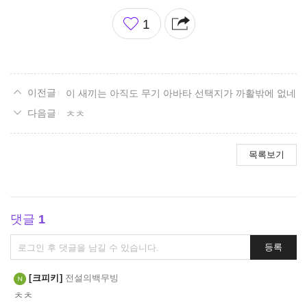
좋
1
아
요
이 새끼는 아직도 무기 아바타 선택지가 까활밖에 없네
ㅊㅊ
목록보기
댓글
1
댓
등록
글
쓰
크피키
전설의백무빙
기
ㅊㅊ