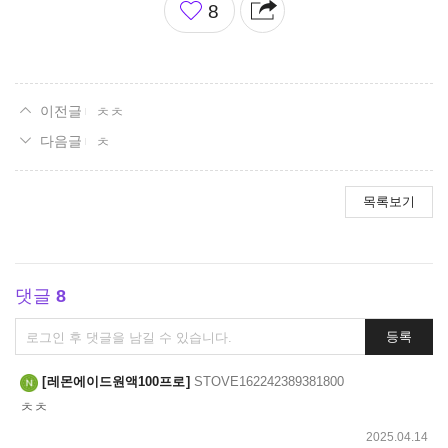
8
아
요
ㅊㅊ
ㅊ
목록보기
댓글
8
댓
등록
글
쓰
레몬에이드원액100프로
STOVE162242389381800
기
ㅊㅊ
2025.04.14