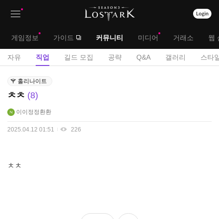
상
대
게임정보
가이드
커뮤니티
미디어
거래소
웹 
단
메
서
자유
직업
길드 모집
공략
Q&A
갤러리
스타일
메
뉴
브
직
뉴
홀리나이트
업
메
ㅊㅊ
8
게
뉴
시
이이정정환환
판
2025.04.12 01:51
226
ㅊㅊ
좋