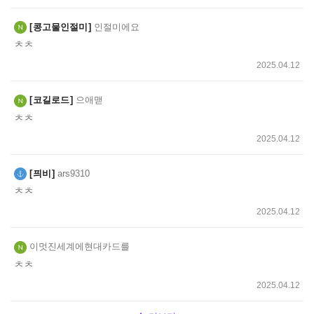
콩고물인절미
인절미에요
ㅊㅊ
2025.04.12
코길로드
으애맫
ㅊㅊ
2025.04.12
픠비
ars9310
ㅊㅊ
2025.04.12
이멋진세계에현대카드를
ㅊㅊ
2025.04.12