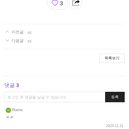
3
아
요
cc
cc
목록보기
댓글
3
댓
등록
글
쓰
Rumio
기
ㅊㅊ
2025.11.11