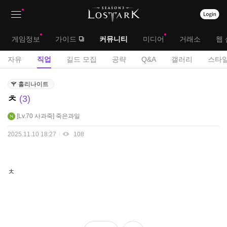
상
대
게임정보
가이드
커뮤니티
미디어
거래소
웹 
단
메
서
자유
직업
길드 모집
공략
Q&A
갤러리
스타일
메
뉴
브
직
뉴
홀리나이트
업
메
ㅊ
3
게
뉴
시
Lv.70
사과죽
죽은과일
판
2025.11.10 18:27
108
ㅊ
좋