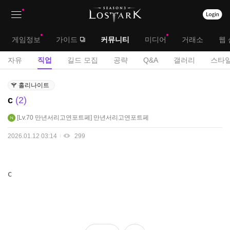
상
대
게임정보
가이드
커뮤니티
미디어
거래소
웹 
단
메
서
자유
직업
길드 모집
공략
Q&A
갤러리
스타일
메
뉴
브
직
뉴
홀리나이트
업
메
c
2
게
뉴
시
Lv.70
만년서리고연포트페
만년서리고연포트페
판
2026.01.12 03:14
299
c
좋