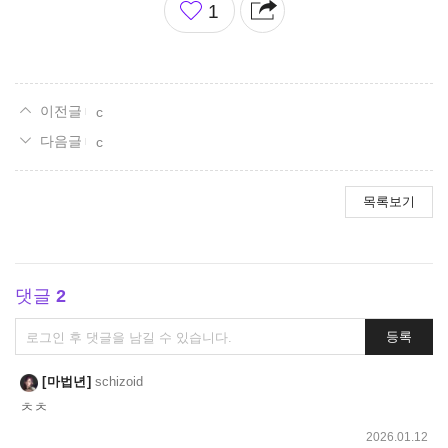
1
아
요
c
c
목록보기
댓글
2
댓
등록
글
쓰
마법년
schizoid
기
ㅊㅊ
2026.01.12