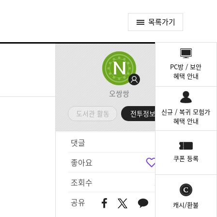
목록가기
퀵
메
PC방 / 보안
뉴
혜택 안내
오쌍쌍
신규 / 복귀 모험가
도서관 활동
전투정보실
혜택 안내
댓글
2
쿠폰 등록
좋아요
1
조회수
277
공유
캐시/환불