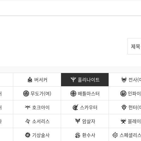
리
제목
스
트
검
색
버서커
홀리나이트
전사(
커
무도가(여)
배틀마스터
인파이
터
호크아이
스카우터
헌터(
나
소서리스
암살자
블레이
기상술사
환수사
스페셜리스