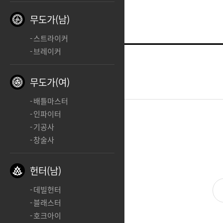
무도가(남)
스트라이커
브레이커
홀리나이트
c
무도가(여)
2026.02.03 18:11
배틀마스터
인파이터
기공사
c
창술사
헌터(남)
데빌헌터
블래스터
호크아이