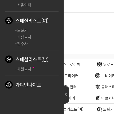
소울이터
스페셜리스트(여)
도화가
기상술사
환수사
스페셜리스트(남)
전사(남)
디스트로이어
워로드
차원술사
무도가(남)
스트라이커
브레이
가디언나이트
헌터(남)
데빌헌터
블래스
바드
서머너
아르카
소울이터
스페셜리스트(여)
도화가