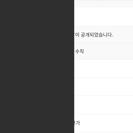
최신순
좋아요순
클래스 스킬 영상이 공개되었습니다.
공지
직업게시판 이용 수칙
공지
홀나 일러스트 좀 바꿔주세요
롤백?
이걸 패치라고 한거에요?
1
집행자 트포 줄려면 확실히 주던가