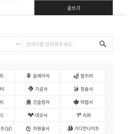
글쓰기
여)
슬레이어
발키리
터
기공사
창술사
여)
건슬링어
마법사
드
데모닉
리퍼
트(남)
차원술사
가디언나이트