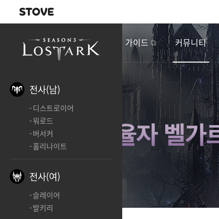
내비게이션
이
벤
새소식
게임정보
가이드
커뮤니티
트
&
업
데
전사(남)
이
디스트로이어
트
워로드
버서커
홀리나이트
전사(여)
슬레이어
발키리