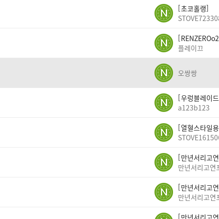
초코홀랭
STOVE72330
RENZEROo2
플레이끄
오쌍쌍
우렁블레이드
a123b123
열혈스타일용
STOVE16150
만년서리고연
만년서리고연
만년서리고연
만년서리고연
만년서리고연