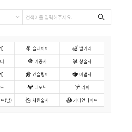
여)
슬레이어
발키리
터
기공사
창술사
여)
건슬링어
마법사
드
데모닉
리퍼
트(남)
차원술사
가디언나이트