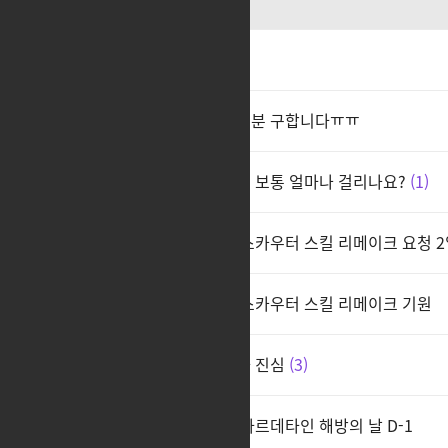
ㅊㅊ
남헌터 야구점퍼 상의 팔아주실분 구합니다ㅠㅠ
어제 시작했는데 배럭 만드려면 보통 얼마나 걸리나요?
1
●■● - - - ●▅▇█▇▆▅▄▇ 스카우터 스킬 리메이크 요청 
●■● - - - ●▅▇█▇▆▅▄▇ 스카우터 스킬 리메이크 기원
스카우터,데헌 담당자 퇴사해라 진심
3
●■● - - - ●▅▇█▇▆▅▄▇ 아르데타인 해방의 날 D-1