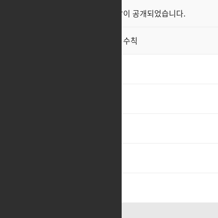
클래스 스킬 영상이 공개되었습니다.
공지
직업게시판 이용 수칙
공지
ㅊㅊ
1
ㅊㅊ
1
cc
4
cc
4
ㅊㅊ
새해 복 많이 받으세여
1