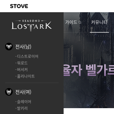
내비게이션
이
벤
새소식
게임정보
가이드
커뮤니티
트
&
업
데
전사(남)
이
디스트로이어
트
워로드
버서커
홀리나이트
전사(여)
슬레이어
발키리