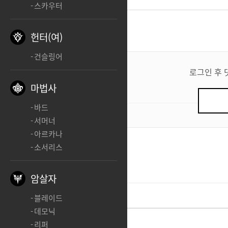
스카우터
댓글
1
헌터(여)
건슬링어
댓
글
로그인 후 
쓰
마법사
기
바드
0
/ 200
서머너
아르카나
소서리스
자두맛소녀
시카마루여
👍
암살자
블레이드
데모닉
리퍼