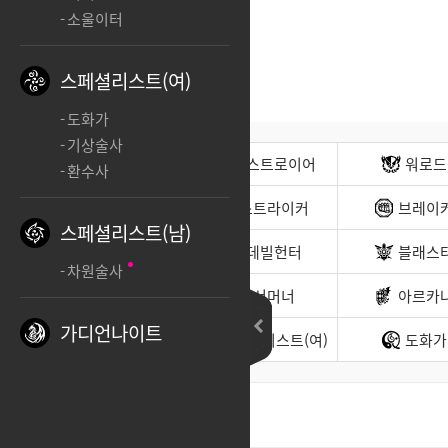
소울이터
스페셜리스트(여)
도화가
기상술사
전사(남)
디스트로이어
워로드
환수사
무도가(남)
스트라이커
브레이
스페셜리스트(남)
헌터(남)
데빌헌터
블래스
차원술사
바드
서머너
아르카
가디언나이트
소울이터
스페셜리스트(여)
도화가
최신순
좋아요순