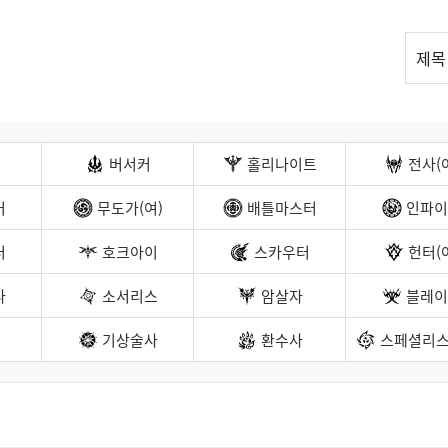
리
제목
스
트
검
색
버서커
홀리나이트
전사(
커
무도가(여)
배틀마스터
인파이
터
호크아이
스카우터
헌터(
나
소서리스
암살자
블레이
기상술사
환수사
스페셜리스