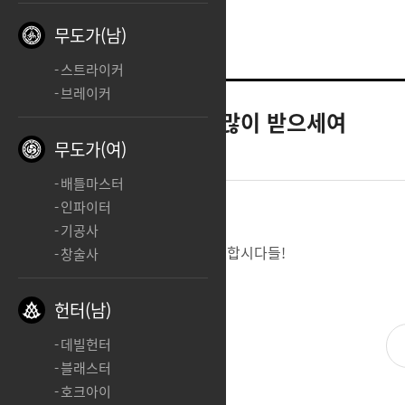
무도가(남)
스트라이커
브레이커
헌터(남)
새해 복 많이 받으세여
무도가(여)
2025.01.29 13:52
배틀마스터
인파이터
기공사
명절이니까 오늘만큼은 좋은생각만 합시다들!
창술사
헌터(남)
데빌헌터
블래스터
호크아이