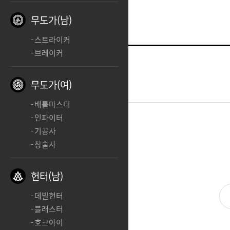
무도가(남)
스트라이커
브레이커
헌터(여)
ㅊㅊ
무도가(여)
2025.01.26 12:25
배틀마스터
인파이터
기공사
ㅊㅊ
창술사
헌터(남)
데빌헌터
블래스터
호크아이