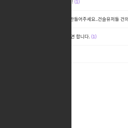
건슬링어 총좀 내려놓게 해줘!!!!
1
건슬 대기모션,.총수납모션 좀 만들어주세요..건슬유저들 건의
여헌터 기본얼굴 추가해주셨으면 합니다.
1
여긴왜 글이없죠?
1