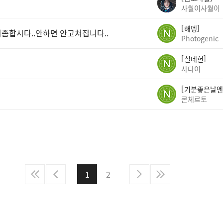
사월이사월이
해뎅
좀합시다..안하면 안고쳐집니다..
Photogenic
칠데헌
사다이
기분좋은날엔
콘체르토
1
2