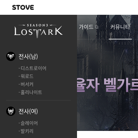
내비게이션
이
벤
새소식
게임정보
가이드
커뮤니티
트
&
업
데
전사(남)
이
디스트로이어
트
워로드
버서커
홀리나이트
전사(여)
슬레이어
발키리