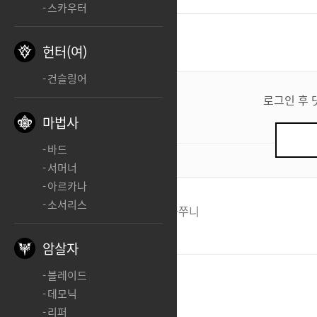
스카우터
댓글
2
헌터(여)
건슬링어
댓
글
로그인 후 
쓰
마법사
기
바드
0
/ 200
서머너
아르카나
소서리스
두부보다약한멘탈
써니와쭈니
ㅊㅊㅊㅊ
암살자
연주성신기상
서신이
블레이드
데모닉
ㅊㅊ
리퍼