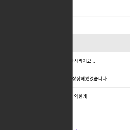
ㅇㅅㅇ
3
ㅊㅊ
3
ㅊㅊ
2
사시 건슬인데 샷건 스탠스가 안사라져요...
건슬 데헌 총 들고 있는 상태를 상상해봤었습니다
똑같이 시간쓰고 돈쓰는데 딜이 약한게
형들 지금 고대세팅하면 안돼?