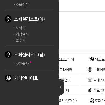
소울이터
스페셜리스트(여)
도화가
기상술사
환수사
스페셜리스트(남)
전사(남)
디스트로이어
워로드
차원술사
무도가(남)
스트라이커
브레이
가디언나이트
헌터(남)
데빌헌터
블래스
바드
서머너
아르카
소울이터
스페셜리스트(여)
도화가