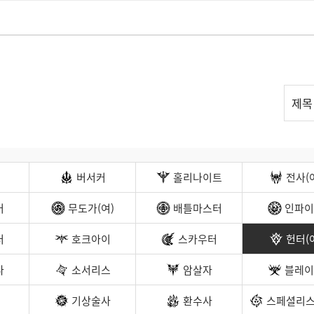
리
제목
스
트
검
색
버서커
홀리나이트
전사(
커
무도가(여)
배틀마스터
인파이
터
호크아이
스카우터
헌터(
나
소서리스
암살자
블레이
기상술사
환수사
스페셜리스