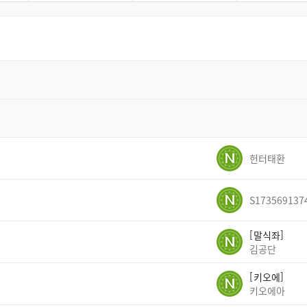
헌터태환
S173569137
말식좌
김공단
키오에
키오에아