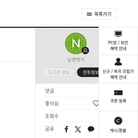
목록가기
퀵
메
PC방 / 보안
뉴
혜택 안내
닝겐먹기
신규 / 복귀 모험가
도서관 활동
전투정보실
혜택 안내
댓글
2
쿠폰 등록
좋아요
5
조회수
455
공유
캐시/환불