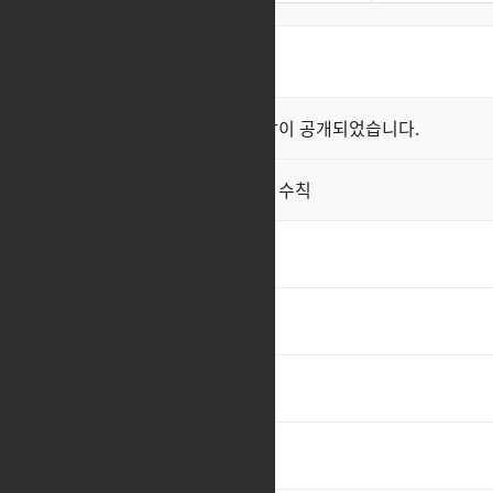
최신순
좋아요순
클래스 스킬 영상이 공개되었습니다.
공지
직업게시판 이용 수칙
공지
ㅊ
1
cc
5
ㅊㅊ
3
피메
1