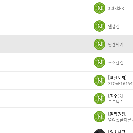
aldkkkk
엔젤건
닝겐먹기
소소한걸
삑살토끼
STOVE16454
최수율
볼트닉스
딸깍권왕
원소사월