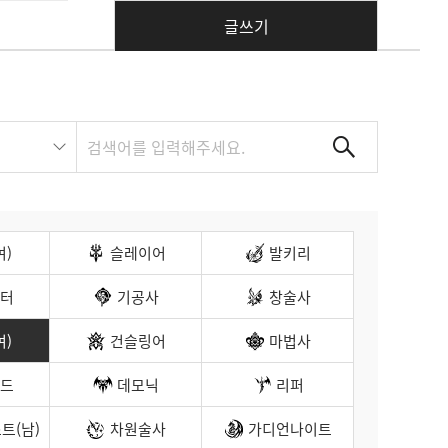
글쓰기
여)
슬레이어
발키리
터
기공사
창술사
여)
건슬링어
마법사
드
데모닉
리퍼
트(남)
차원술사
가디언나이트