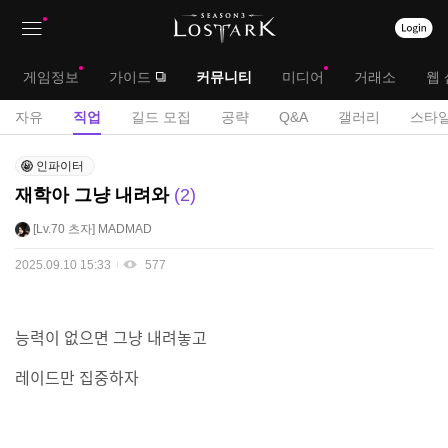
상
대
게임정보
가이드
커뮤니티
미디어
거래소
웹 
단
메
서
자유
직업
길드 모집
공략
Q&A
갤러리
스타일
메
뉴
브
직
뉴
인파이터
업
메
재학아 그냥 내려와
2
게
뉴
시
Lv.70
츠자
MADMAD
판
2025.09.10 15:33
577
능력이 없으면 그냥 내려놓고
레이드만 집중하자