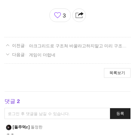
좋
3
아
요
아크그리드로 구조쳐 바꿀라고하지말고 미리 구조개선부터해라 양아치가?
게임이 더럽네
목록보기
댓글
2
댓
등록
글
쓰
돌주먹z
돌정한
기
ㅊㅊ