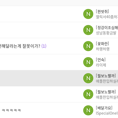
뭔땃쥐
엘릭서40좀
정강이조심해
성남동황금발
꽃화란
선해달라는게 잘못이가?
1
허랭허랭
언숙
라이제
뭘보노팰까
애플한입하실
뭘보노팰까
애플한입하실
배달가요
네 ㅋㅋㅋㅋㅋ
lSpecialOnel