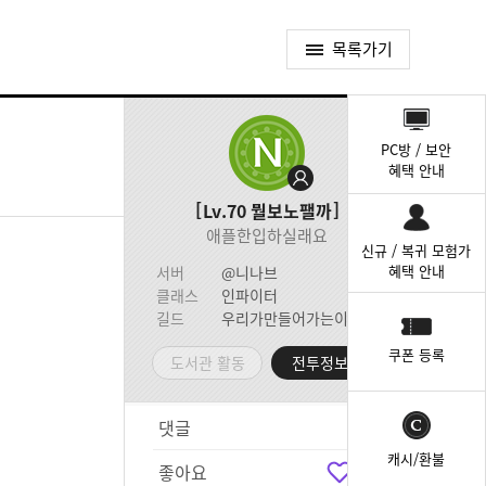
목록가기
퀵
메
PC방 / 보안
뉴
혜택 안내
Lv.70
뭘보노팰까
애플한입하실래요
신규 / 복귀 모험가
혜택 안내
서버
@니나브
클래스
인파이터
길드
우리가만들어가는이야기
쿠폰 등록
도서관 활동
전투정보실
댓글
0
캐시/환불
좋아요
0