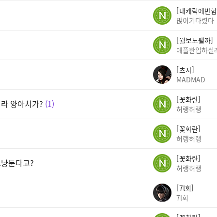
내캐릭에반함
많이기다렸다
뭘보노팰까
애플한입하실
츠자
MADMAD
꽃화란
라 양아치가?
1
허랭허랭
꽃화란
허랭허랭
꽃화란
그냥둔다고?
허랭허랭
7l회
7l회