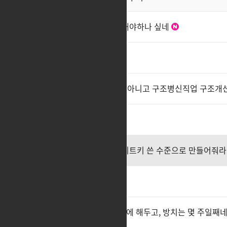
스트레스 받으면서 까지 겜을 해야하나 싶네
ㅊㅊ
2
직변권내라 그냥 장난치는것도 아니고 구조병신직업 구조개
ㅊㅊ
2
어차피 밸패 개판난거 전부다 치트키 쓴 수준으로 만들어줘라
스마게야 봐라
직업구조 개박살 내는 건 3일만에 해두고, 방치는 몇 주일째