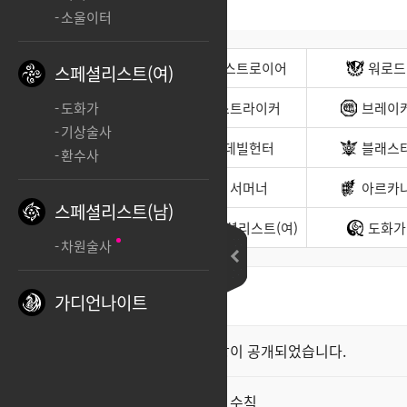
소울이터
전사(남)
디스트로이어
워로드
스페셜리스트(여)
무도가(남)
스트라이커
브레이
도화가
기상술사
헌터(남)
데빌헌터
블래스
환수사
바드
서머너
아르카
스페셜리스트(남)
소울이터
스페셜리스트(여)
도화가
차원술사
가디언나이트
최신순
좋아요순
클래스 스킬 영상이 공개되었습니다.
공지
직업게시판 이용 수칙
공지