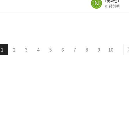
꽃화란
허랭허랭
1
2
3
4
5
6
7
8
9
10