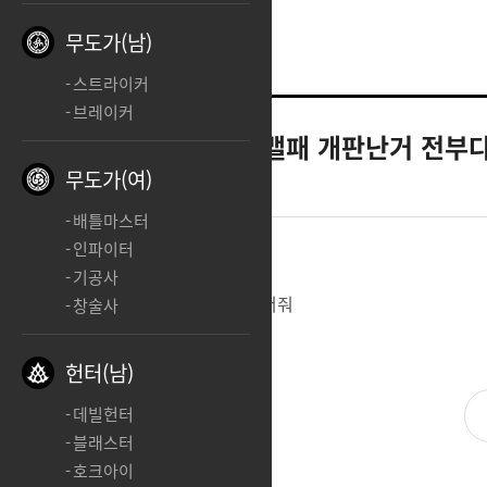
무도가(남)
스트라이커
브레이커
인파이터
어차피 밸패 개판난거 전부
무도가(여)
2025.10.21 13:13
배틀마스터
인파이터
기공사
능력안되잖아 걍 다 사기캐로 만들어줘
창술사
헌터(남)
데빌헌터
블래스터
호크아이