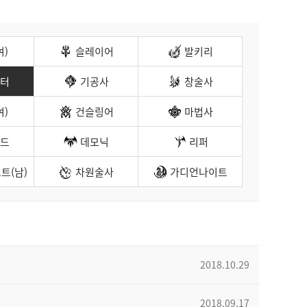
여)
슬레이어
발키리
터
기공사
창술사
여)
건슬링어
마법사
드
데모닉
리퍼
트(남)
차원술사
가디언나이트
2018.10.29
2018.09.17