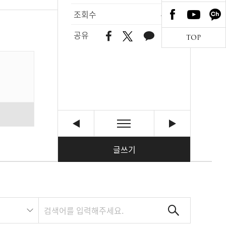
조회수
402
공유
TOP
글쓰기