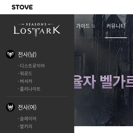
내비게이션
이
벤
새소식
게임정보
가이드
커뮤니티
트
&
업
데
전사(남)
이
디스트로이어
트
워로드
버서커
홀리나이트
전사(여)
슬레이어
발키리