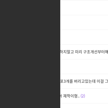
누울게 다음은 본사앞이다
게임이 더럽네
재학아 그냥 내려와
2
아크그리드로 구조쳐 바꿀라고하지말고 미리 구조개선부터해
직변권내라 그냥 혼나기전에
진짜 대단하다 와 주력기3개 트포3개를 버리고있는데 이걸 
진짜 인파 ** 같아서 접을거 같아 재학이형..
2