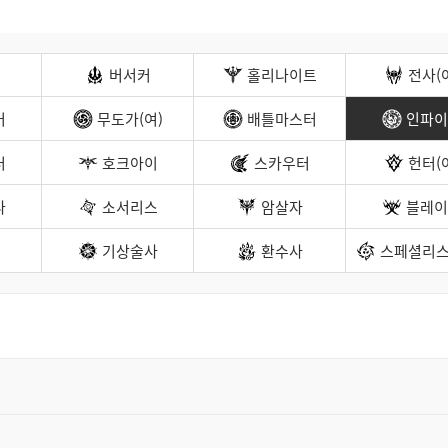
트
검
색
버서커
홀리나이트
전사(
커
무도가(여)
배틀마스터
인파이
터
호크아이
스카우터
헌터(
나
소서리스
암살자
블레이
기상술사
환수사
스페셜리스