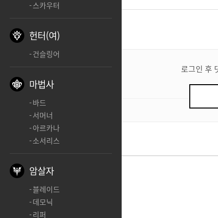
스카우터
댓글
0
헌터(여)
건슬링어
댓
글
로그인 후 
쓰
마법사
기
바드
0
/ 200
서머너
아르카나
소서리스
암살자
블레이드
데모닉
리퍼