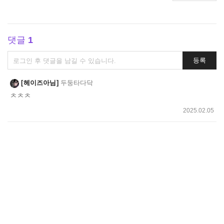
댓글
1
댓
등록
글
쓰
헤이즈아님
두둥타다닥
기
ㅊㅊㅊ
2025.02.05