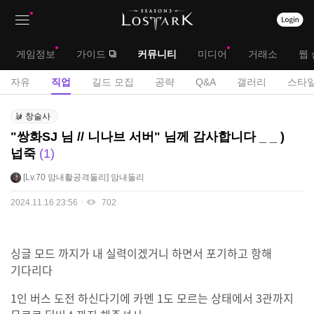
상
대
게임정보
가이드
커뮤니티
미디어
거래소
웹 
단
메
서
자유
직업
길드 모집
공략
Q&A
갤러리
스타일
메
뉴
브
직
뉴
창술사
업
메
"쌍화SJ 님 // 니나브 서버" 님께 감사합니다 _ _ )
게
넙죽
1
뉴
시
판
Lv.70
암내활공격둘리
암내둘리
2024.11.16 23:56
702
싱글 모드 까지가 내 실력이겠거니 하면서 포기하고 항해
기다리다
1인 버스 도전 하신다기에 카멘 1도 모르는 상태에서 3관까지