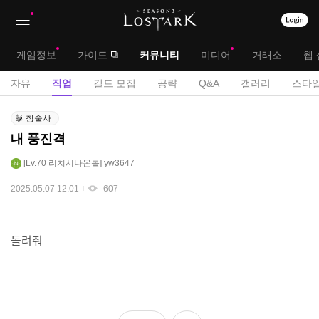
상
대
게임정보
가이드
커뮤니티
미디어
거래소
웹 
단
메
서
자유
직업
길드 모집
공략
Q&A
갤러리
스타일
메
뉴
브
직
뉴
창술사
업
메
내 풍진격
게
뉴
시
Lv.70
리치시나몬롤
yw3647
판
2025.05.07 12:01
607
돌려줘
좋