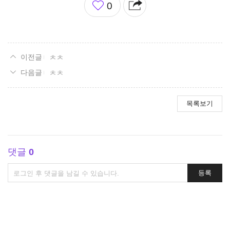
0
아
요
ㅊㅊ
ㅊㅊ
목록보기
댓글
0
댓
등록
글
쓰
기