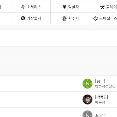
나
소서리스
암살자
블레이
기상술사
환수사
스페셜리스
딍듸
하하성성철철
박묵룡
박묵향
Jun11