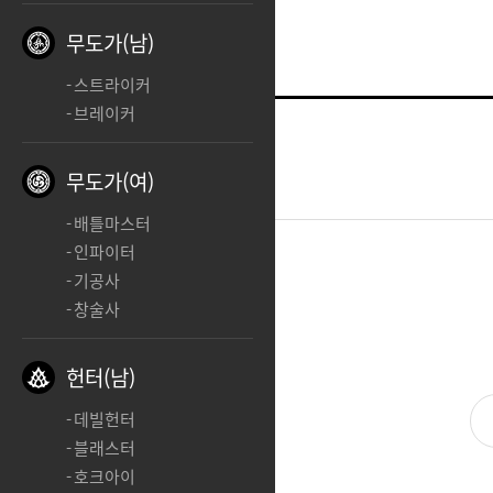
무도가(남)
스트라이커
브레이커
리퍼
ㅊㅊ
무도가(여)
2025.04.14 03:04
배틀마스터
인파이터
기공사
ㅊ
창술사
헌터(남)
데빌헌터
블래스터
호크아이