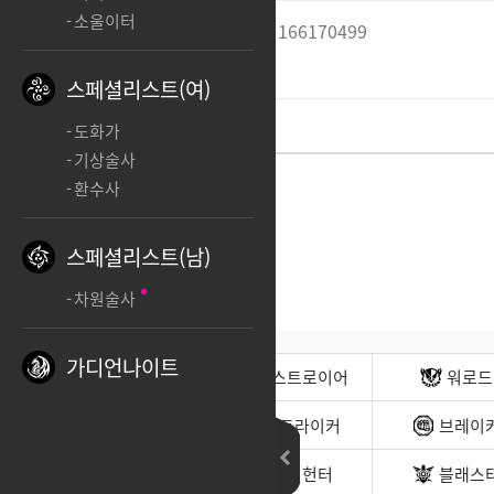
소울이터
허느새부터힙합은안멋져
166170499
ㅊㅊ
스페셜리스트(여)
도화가
기상술사
환수사
스페셜리스트(남)
차원술사
가디언나이트
전사(남)
디스트로이어
워로드
무도가(남)
스트라이커
브레이
헌터(남)
데빌헌터
블래스