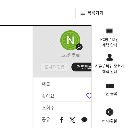
목록가기
퀵
메
PC방 / 보안
뉴
혜택 안내
123원투췤
신규 / 복귀 모험가
도서관 활동
전투정보실
혜택 안내
댓글
3
쿠폰 등록
좋아요
5
조회수
559
공유
캐시/환불