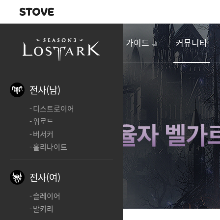
내비게이션
이
벤
새소식
게임정보
가이드
커뮤니티
트
&
업
데
전사(남)
이
디스트로이어
트
워로드
버서커
홀리나이트
전사(여)
슬레이어
발키리