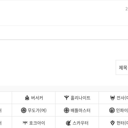
2
리
제목
스
트
검
색
버서커
홀리나이트
전사(
커
무도가(여)
배틀마스터
인파이
터
호크아이
스카우터
헌터(