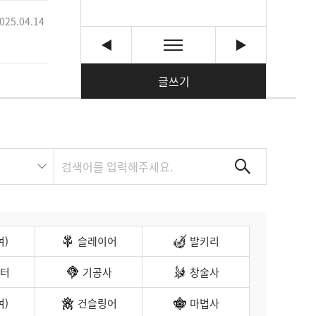
025.04.14
글쓰기
여)
슬레이어
발키리
터
기공사
창술사
여)
건슬링어
마법사