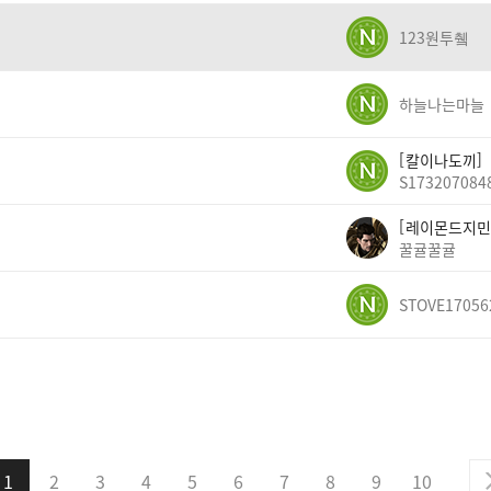
123원투췤
하늘나는마늘
칼이나도끼
S173207084
레이몬드지민
꿀귤꿀귤
STOVE17056
1
2
3
4
5
6
7
8
9
10