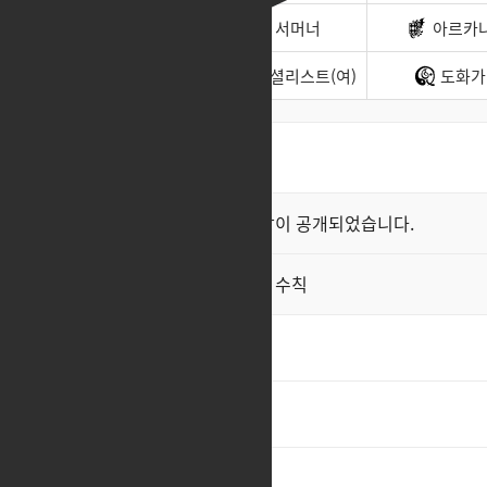
바드
서머너
아르카
소울이터
스페셜리스트(여)
도화가
최신순
좋아요순
클래스 스킬 영상이 공개되었습니다.
공지
직업게시판 이용 수칙
공지
ㅊㅊ
1
남자 리퍼 투표
ㅊㅊ
3