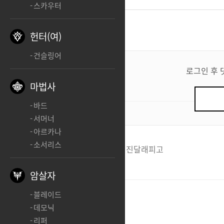
스카우터
댓글
3
헌터(여)
건슬링어
댓
글
로그인 후 
쓰
마법사
기
바드
0
/ 200
서머너
아르카나
소서리스
산에들에진달래
산에들에진달래피고
ㅊㅊ
암살자
sicsik
블레이드
데모닉
ㅊ
리퍼