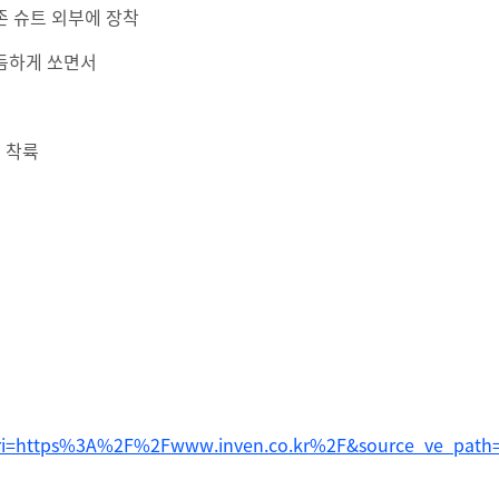
존 슈트 외부에 장착
스듬하게 쏘면서
 착륙
uri=https%3A%2F%2Fwww.inven.co.kr%2F&source_ve_pat