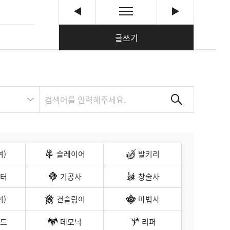
글쓰기
여)
슬레이어
발키리
터
기공사
창술사
여)
건슬링어
마법사
드
데모닉
리퍼