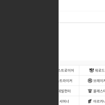
진짜 너무짜침 지금
전사(남)
디스트로이어
워로드
무도가(남)
스트라이커
브레이
헌터(남)
데빌헌터
블래스
바드
서머너
아르카