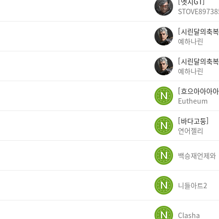
엣지GT
STOVE89738
시린달의축복
예하나린
시린달의축복
예하나린
흐으아아아아
Eutheum
바다고둥
연어젤리
백승재언제와
니들아트2
Clasha