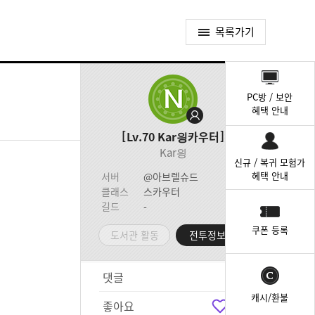
목록가기
퀵
메
PC방 / 보안
뉴
혜택 안내
Lv.70
Kar읭카우터
Kar읭
신규 / 복귀 모험가
혜택 안내
서버
@아브렐슈드
클래스
스카우터
길드
-
쿠폰 등록
도서관 활동
전투정보실
댓글
1
캐시/환불
좋아요
6