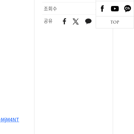
조회수
823
공유
TOP
h=MjM4NT