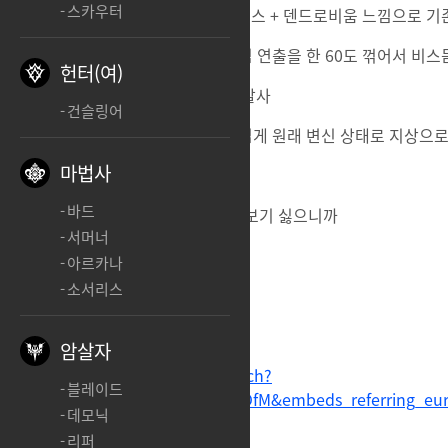
스카우터
3. 헐크버스터 + 스텔라 블레이드 보스 + 덴드로비움 느낌으로 기
4. 기존 세로로 꽂히던 새틀라이트빔 연출을 한 60도 꺾어서 비
헌터(여)
해당 지역을 비행하며 적들한테 발사
건슬링어
5. 합체됐던 거 분리되면서 자연스럽게 원래 변신 상태로 지상으로
마법사
바드
인간폼으로 뭘 하는 꼬라지 자체를 보기 싫으니까
서머너
이렇게라도 만들어주세요 제발;
아르카나
소서리스
암살자
https://www.youtube.com/watch?
블레이드
time_continue=1&v=cDg9hj1GOfM&embeds_referring_e
데모닉
E
리퍼