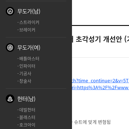
무도가(남)
스트라이커
브레이커
스카우터
스카우터 초각성기 개선안 (기
무도가(여)
2024.08.31 21:29
배틀마스터
인파이터
기공사
https://www.youtube.com/watch?time_continue=2&v=5T
창술사
xVaTguk&embeds_referring_euri=https%3A%2F%2Fwww.i
헌터(남)
데빌헌터
1. 유산슼이 변신 후 하늘로 올라감
블래스터
2. 그동안 폭격 지원해주던 비행기가 슈트에 맞게 변형됨
호크아이