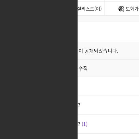
소울이터
스페셜리스트(여)
도화가
최신순
좋아요순
클래스 스킬 영상이 공개되었습니다.
공지
직업게시판 이용 수칙
공지
유산 만세
1
스카우터 선택한 게 잘못인가요?
스카우터 핫픽스 왜 안해주나요?
1