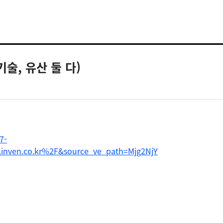
술, 유산 둘 다)
7-
nven.co.kr%2F&source_ve_path=Mjg2NjY