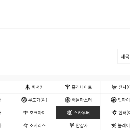
리
제목
스
트
검
색
버서커
홀리나이트
전사(
커
무도가(여)
배틀마스터
인파이
터
호크아이
스카우터
헌터(
나
소서리스
암살자
블레이