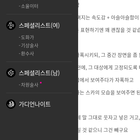
드론 시점에서 보여주는 풍경들 영상
소울이터
여기서 장애물 근처를 지나갈 때 느껴지는 속도감 + 아슬아슬함이
스페셜리스트(여)
기술슼 특유의 속도감 있는 전투? 를 표현하기엔 꽤 괜찮을 것 같
도화가
기상술사
환수사
따라서 기술 초각성기에서 드론을 자폭시키되, 그 중간 장면을 좀
드론이 해당 위치로 가서 자폭하기 전에, 그 대상에게 고정되도
스페셜리스트(남)
드론의 개쩌는 회피기동을 드론 시점에서 보여주다가 자폭하고
차원술사
그 후폭풍을 근처에서 전투를 지속하는 스카의 모습을 보여주면 
가디언나이트
웃자고 레이너 씨익 끝에 넣긴 했는데 말 그대로 웃자고 넣은 거고,
실제로도 저 장면 넣으면 굉장히 짜칠 것 같으니 그건 빼구요