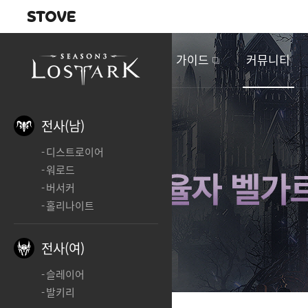
내비게이션
이
벤
새소식
게임정보
가이드
커뮤니티
트
&
업
데
전사(남)
이
디스트로이어
트
워로드
버서커
홀리나이트
전사(여)
슬레이어
발키리