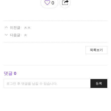
0
아
요
ㅊㅊ
ㅊ
목록보기
댓글
0
댓
등록
글
쓰
기