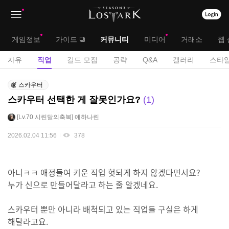
상
대
게임정보
가이드
커뮤니티
미디어
거래소
웹 
단
메
서
자유
직업
길드 모집
공략
Q&A
갤러리
스타일
메
뉴
브
직
뉴
스카우터
업
메
스카우터 선택한 게 잘못인가요?
1
게
뉴
시
Lv.70
시린달의축복
예하나린
판
2026.02.04 11:56
378
아니ㅋㅋ 애정들여 키운 직업 헛되게 하지 않겠다면서요?
누가 신으로 만들어달라고 하는 줄 알겠네요.
스카우터 뿐만 아니라 배척되고 있는 직업들 구실은 하게
해달라고요.