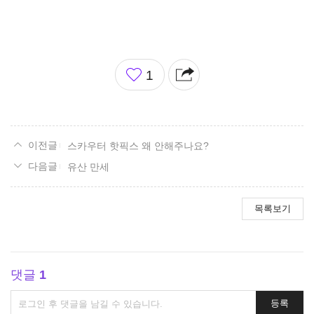
좋
1
아
요
스카우터 핫픽스 왜 안해주나요?
유산 만세
목록보기
댓글
1
댓
등록
글