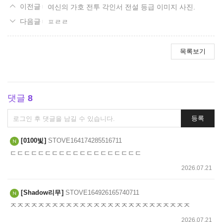
여신의 가호 전투 각인서 전설 등급 이미지 사진.
ㅍㄹㄹ
목록보기
댓글
8
댓
등록
글
쓰
0100빛
STOVE164174285516711
기
ㄷㄷㄷㄷㄷㄷㄷㄷㄷㄷㄷㄷㄷㄷㄷㄷㄷㄷㄷ
2026.07.21
Shadow리무
STOVE164926165740711
ㅈㅈㅈㅈㅈㅈㅈㅈㅈㅈㅈㅈㅈㅈㅈㅈㅈㅈㅈㅈㅈㅈㅈㅈㅈㅈ
2026.07.21