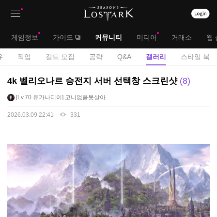
상
대
게임정보
가이드
커뮤니티
미디어
거래소
웹 
단
메
서
유
직업
길드 모집
공략
Q&A
갤러리
스타일 북
메
뉴
브
U
4k 벨리오나르 승전지 서버 선택창 스크린샷
8
뉴
C
메
Lv.70
듀가나디이
코니없음못살아
C
뉴
게
2026.03.09 22:41
331
시
판