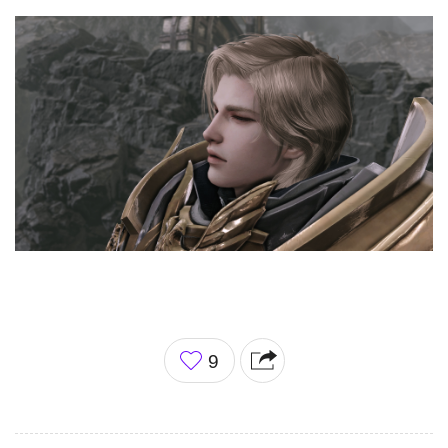
좋
9
아
요