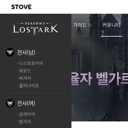
내비게이션
이
벤
새소식
게임정보
가이드
커뮤니티
트
&
업
데
전사(남)
이
디스트로이어
트
워로드
버서커
홀리나이트
전사(여)
슬레이어
발키리