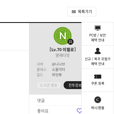
목록가기
퀵
메
PC방 / 보안
뉴
혜택 안내
Lv.70
이젤로
영재다앗
신규 / 복귀 모험가
혜택 안내
서버
@니나브
클래스
소울이터
길드
하잇뽀
쿠폰 등록
도서관 활동
전투정보실
댓글
0
캐시/환불
좋아요
1