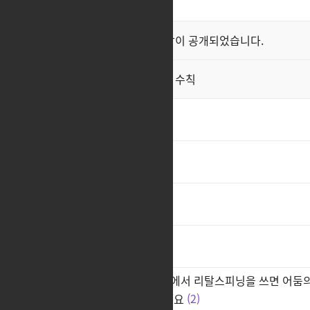
최신순
좋아요순
클래스 스킬 영상이 공개되었습니다.
공지
직업게시판 이용 수칙
공지
닼센 좀 살려줘요
1
ㅊㅊ
1
ㅊㅊ
1
ㅂ
소울이터 종막 하드 2관 700줄에서 리탈스피닝을 쓰면 어둠
스가 이상해요 진짜 개선해주세요
2