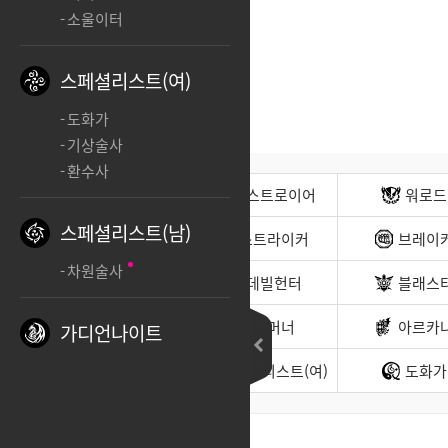
소울이터
스페셜리스트(여)
도화가
기상술사
환수사
전사(남)
디스트로이어
워로드
스페셜리스트(남)
무도가(남)
스트라이커
브레이
차원술사
헌터(남)
데빌헌터
블래스
바드
서머너
아르카
가디언나이트
소울이터
스페셜리스트(여)
도화가