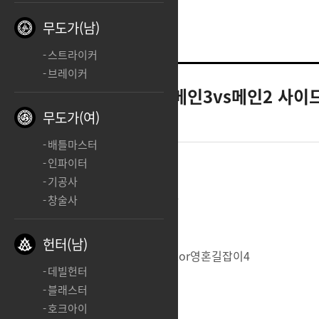
무도가(남)
스트라이커
브레이커
소울이터
깨달음 메인3vs메인2 사이
무도가(여)
2024.11.03 18:02
배틀마스터
인파이터
기공사
현재 만원소울이터 키우고 있습니다
창술사
깨달음포인트 96포이구
헌터(남)
앜패 깨달음 영혼공명3vs영혼공명2or영혼길잡이4
데빌헌터
둘중에 어떤게 나을까요 알려주세여
블래스터
호크아이