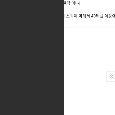
왜 만월 패싱하고 그믐 데미지 딸각 이냐!
소울이터 하베스트/루나틱 엣지 스킬이 약해서 40레벨 이상
깨집니다 상향좀 해주세요
1
집업변경권 내줘요
2