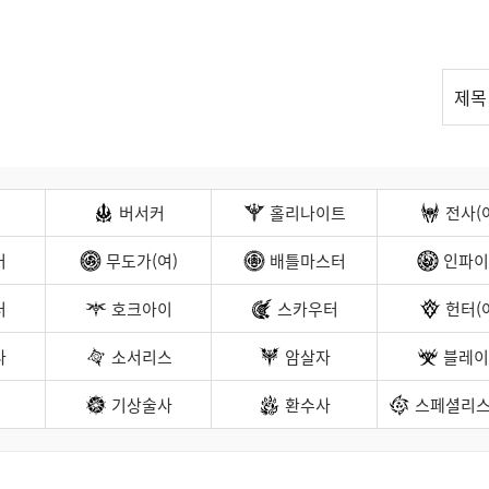
리
제목
스
트
검
색
버서커
홀리나이트
전사(
커
무도가(여)
배틀마스터
인파이
터
호크아이
스카우터
헌터(
나
소서리스
암살자
블레이
기상술사
환수사
스페셜리스