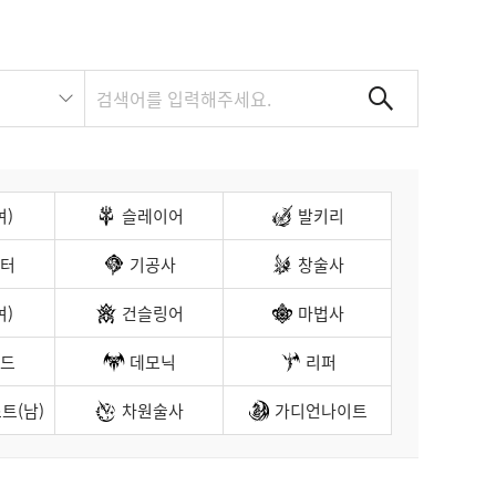
여)
슬레이어
발키리
터
기공사
창술사
여)
건슬링어
마법사
드
데모닉
리퍼
트(남)
차원술사
가디언나이트