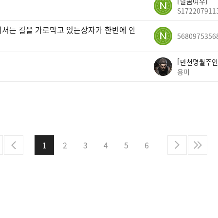
달콤여우
S172207911
에서는 길을 가로막고 있는상자가 한번에 안
5680975356
만천명월주인
용미
1
2
3
4
5
6