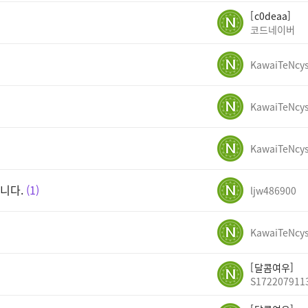
c0deaa
코드네이버
KawaiTeNcy
KawaiTeNcy
KawaiTeNcy
니다.
1
ljw486900
KawaiTeNcy
달콤여우
S172207911