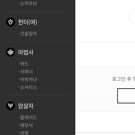
스카우터
헌터(여)
건슬링어
마법사
댓글
0
바드
댓
서머너
글
로그인 후 
아르카나
쓰
소서리스
기
0
/ 200
암살자
블레이드
데모닉
리퍼