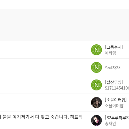
그믐수저
에티엠
Yeol차23
설산무잉
S171145410
소울이터압
소울이터압
의 불을 여기저기서 다 맞고 죽습니다. 히트박
S2루루라루S
송재인