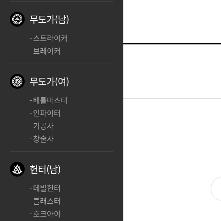
무도가(남)
스트라이커
브레이커
소울이터
ㅊㅊ
무도가(여)
2025.04.10 03:09
배틀마스터
인파이터
기공사
ㅊ
창술사
헌터(남)
데빌헌터
블래스터
호크아이