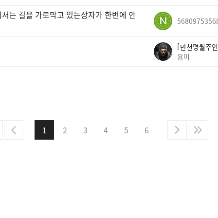
에서는 길을 가로막고 있는상자가 한번에 안
5680975356
만천명월주인
용미
1
2
3
4
5
6