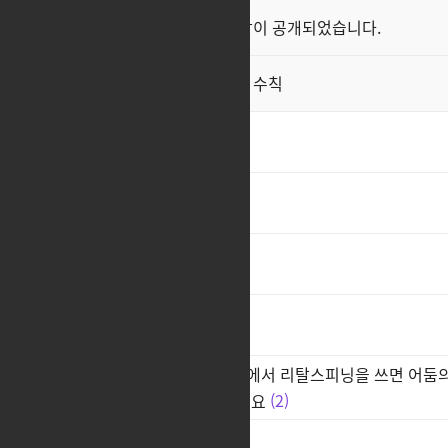
클래스 스킬 영상이 공개되었습니다.
공지
직업게시판 이용 수칙
공지
닼센 좀 살려줘요
1
ㅊㅊ
1
ㅊㅊ
1
ㅂ
소울이터 종막 하드 2관 700줄에서 리탈스피닝을 쓰면 어둠
스가 이상해요 진짜 개선해주세요
2