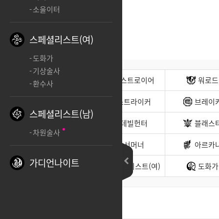
소울이터
스페셜리스트(여)
도화가
기상술사
전사(남)
디스트로이어
워로드
환수사
무도가(남)
스트라이커
브레이
스페셜리스트(남)
헌터(남)
데빌헌터
블래스
차원술사
바드
서머너
아르카
가디언나이트
소울이터
스페셜리스트(여)
도화가
최신순
좋아요순