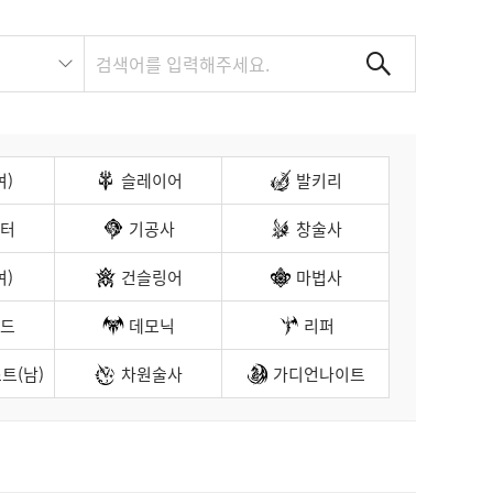
여)
슬레이어
발키리
터
기공사
창술사
여)
건슬링어
마법사
드
데모닉
리퍼
트(남)
차원술사
가디언나이트