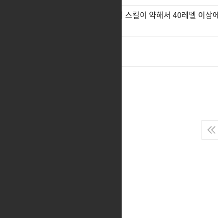
소울이터 하베스트/루나틱 엣지 스킬이 약해서 40레벨 이상
깨집니다 상향좀 해주세요
1
집업변경권 내줘요
2