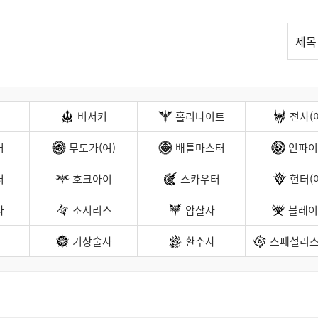
리
제목
스
트
검
색
버서커
홀리나이트
전사(
커
무도가(여)
배틀마스터
인파이
터
호크아이
스카우터
헌터(
나
소서리스
암살자
블레이
기상술사
환수사
스페셜리스