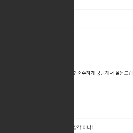
플레이크줭
1
드디어 1680간다
1
ㅊㅊ
3
학교가기싫다~~~~~~~
너네들 진짜 일 하는거 맞아요?? 순수하게 궁금해서 질문드립
ㅊㅊ
소울 pvp 도 상향해라..
왜 만월 패싱하고 그믐 데미지 딸각 이냐!