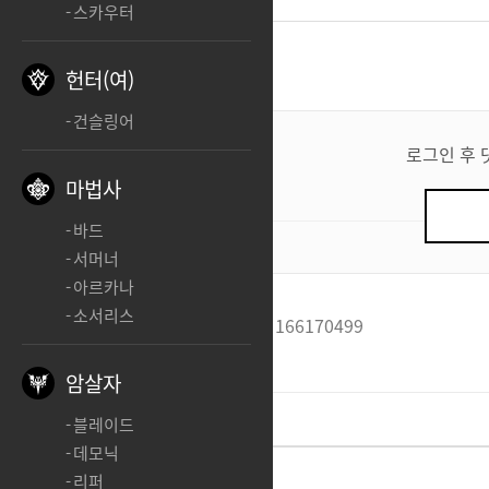
스카우터
댓글
1
헌터(여)
건슬링어
댓
글
로그인 후 
쓰
마법사
기
바드
0
/ 200
서머너
아르카나
소서리스
허느새부터힙합은안멋져
166170499
ㅊㅊ
암살자
블레이드
데모닉
리퍼