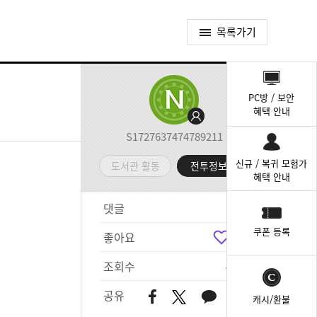
목록가기
퀵
메
PC방 / 보안
뉴
혜택 안내
S1727637474789211
신규 / 복귀 모험가
도서관 활동
전투정보실
혜택 안내
댓글
1
쿠폰 등록
좋아요
2
조회수
438
공유
캐시/환불