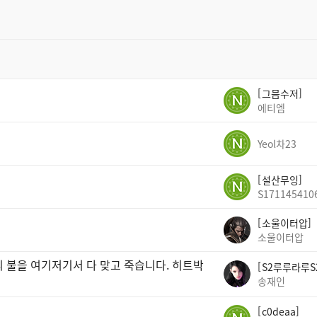
그믐수저
에티엠
Yeol차23
설산무잉
S171145410
소울이터압
소울이터압
의 불을 여기저기서 다 맞고 죽습니다. 히트박
S2루루라루S
송재인
c0deaa