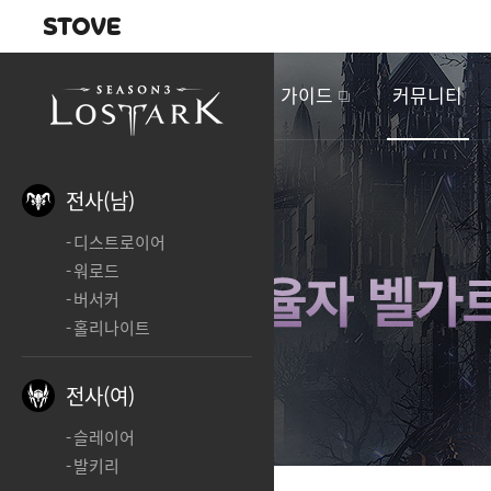
내비게이션
이
벤
새소식
게임정보
가이드
커뮤니티
트
&
업
데
전사(남)
이
디스트로이어
트
워로드
버서커
홀리나이트
전사(여)
슬레이어
발키리