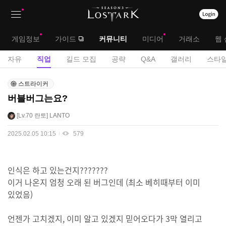
상
대
게임정보
가이드
커뮤니티
미디어
거래소
웹 
단
메
서
자유
직업
길드 모집
공략
Q&A
갤러리
스타일
메
뉴
브
직
뉴
스트라이커
업
메
버블버그는요?
게
뉴
시
Lv.70
란토
LANTO
판
2025.02.05 10:15
579
인식은 하고 있는건지???????
이거 나온지 엄청 오래 된 버그인데 (최소 베히때부터 이미
있었음)
언젠가 고치겠지, 이미 알고 있겠지 믿어오다가 3막 열리고