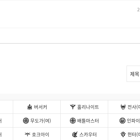
2
리
제목
스
트
검
색
버서커
홀리나이트
전사(
커
무도가(여)
배틀마스터
인파이
터
호크아이
스카우터
헌터(