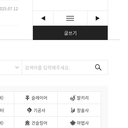
025.07.12
글쓰기
여)
슬레이어
발키리
터
기공사
창술사
여)
건슬링어
마법사