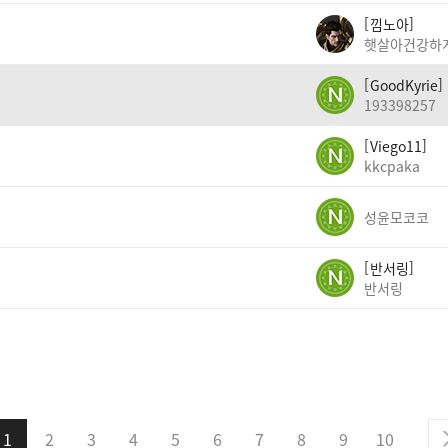
낌노아
햇살아건강하
GoodKyrie
193398257
Viego11
kkcpaka
성윤모코코
반서링
반서링
1
2
3
4
5
6
7
8
9
10