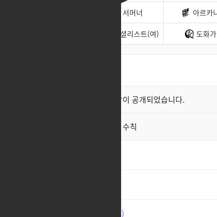
바드
서머너
아르카
소울이터
스페셜리스트(여)
도화가
최신순
좋아요순
클래스 스킬 영상이 공개되었습니다.
공지
직업게시판 이용 수칙
공지
초각성기.
2
에반데..
1
스커 이게 진짜 맞는 겁니까?
4