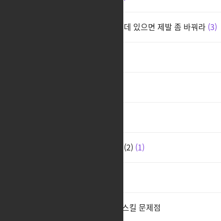
스커 담당자가 있는지 모르겠는데 있으면 제발 좀 바꿔라
3
이딴게 캐릭터임?
2
ㅊ
4
ㅊㅊ
3
스커 아크그리드의 재검토 요청(2)
1
스커 아크크리드 호왕
2
스트라이커 아크그리드와 오의스킬 문제점