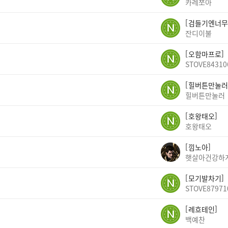
카레쪼아
검들기엔너무
잔디이불
오함마프로
STOVE84310
힐버튼만눌러
힐버튼만눌러
호왕태오
호왕태오
낌노아
햇살아건강하
모기발차기
STOVE87971
레흐테인
백예찬