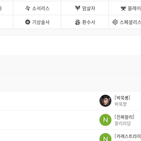
나
소서리스
암살자
블레이
기상술사
환수사
스페셜리스
박묵룡
박묵향
진짜찰리
찰리라담
카레스트라이