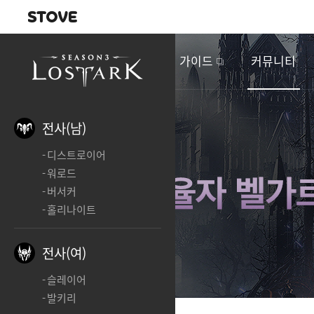
내비게이션
이
벤
새소식
게임정보
가이드
커뮤니티
트
&
업
데
전사(남)
이
디스트로이어
트
워로드
버서커
홀리나이트
전사(여)
슬레이어
발키리