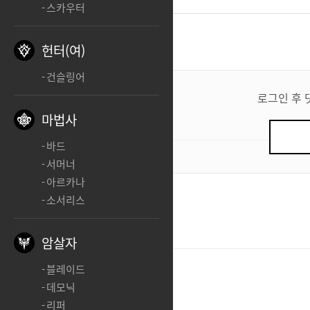
스카우터
댓글
3
헌터(여)
건슬링어
댓
글
로그인 후 
쓰
마법사
기
바드
0
/ 200
서머너
아르카나
소서리스
195475807
ㅊㅊ
암살자
그노시스
그노시스
블레이드
데모닉
ㅊㅊㅊ
리퍼