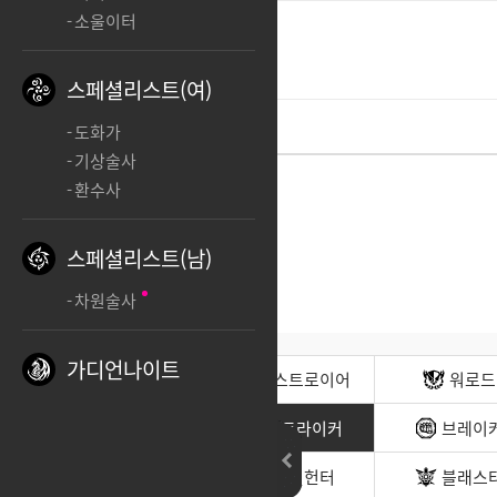
소울이터
영양영양
ㅊㅊ
스페셜리스트(여)
도화가
기상술사
환수사
스페셜리스트(남)
차원술사
가디언나이트
전사(남)
디스트로이어
워로드
무도가(남)
스트라이커
브레이
헌터(남)
데빌헌터
블래스