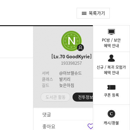
목록가기
퀵
메
PC방 / 보안
뉴
혜택 안내
Lv.70
GoodKyrie
193398257
신규 / 복귀 모험가
혜택 안내
서버
@아브렐슈드
클래스
발키리
길드
늦은아침
쿠폰 등록
도서관 활동
전투정보실
댓글
3
캐시/환불
좋아요
1