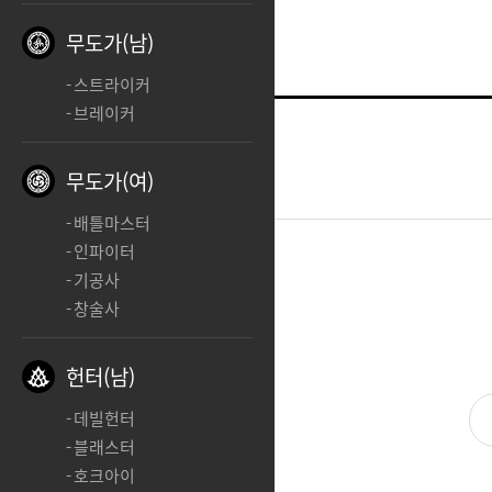
무도가(남)
스트라이커
브레이커
스트라이커
ㅊㅊ
무도가(여)
2025.07.11 23:28
배틀마스터
인파이터
기공사
ㅊㅊ
창술사
헌터(남)
데빌헌터
블래스터
호크아이