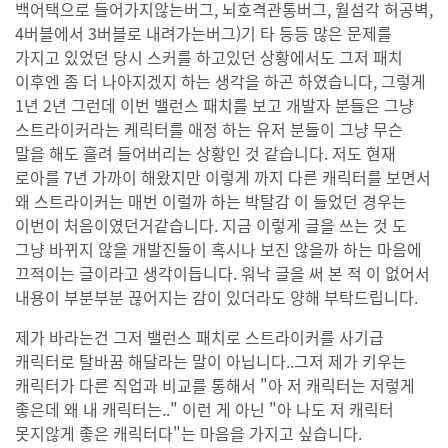
백어택으로 들어가지않는버그, 뇌호격관통버그, 월섬각 허공벽,
4버블에서 3버블로 내려가는버그)기 타 등등 많은 문제를
가지고 있었던 당시 스커를 하고있던 상황에서도 그저 패치
이후엔 좀 더 나아지겠지 하는 생각을 하곤 하였습니다, 그렇게
1년 2년 그런데 이번 밸런스 패치를 보고 개발자 분들은 그냥
스트라이커라는 케릭터를 애정 하는 유저 분들이 그냥 무슨
말을 해도 흘려 들어버리는 상황인 것 같습니다. 저도 현재
로아를 7년 가까이 해왔지만 이렇게 까지 다른 캐릭터를 보면서
왜 스트라이커는 매번 이럴까 하는 박탈감 이 들었던 경우는
이번이 처음이였던거같습니다. 지금 이렇게 글을 쓰는 것 도
그냥 바뀌지 않을 개발진들이 혹시나 보진 않을까 하는 마음에
끄적이는 글이라고 생각이듭니다. 워낙 글을 써 본 적 이 없어서
내용이 부분부분 끊어지는 감이 있더라도 양해 부탁드립니다.
제가 바라는건 그저 밸런스 패치로 스트라이커를 사기급
캐릭터로 탈바꿈 해달라는 말이 아닙니다..그저 제가 키우는
캐릭터가 다른 직업과 비교를 통해서 "아 저 캐릭터는 저렇게
좋은데 왜 내 캐릭터는.." 이런 게 아닌 "아 나도 저 캐릭터
못지않게 좋은 캐릭터다"는 마음을 가지고 싶습니다.