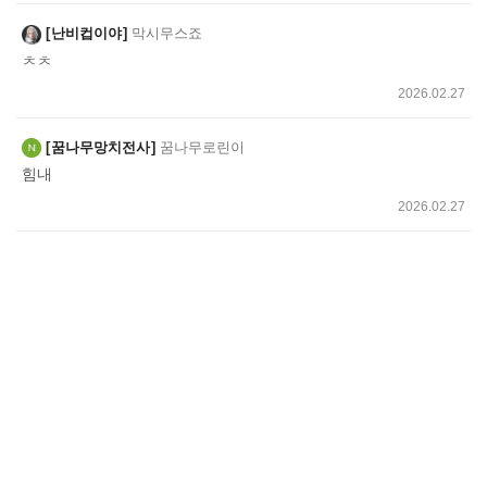
난비컵이야
막시무스죠
ㅊㅊ
2026.02.27
꿈나무망치전사
꿈나무로린이
힘내
2026.02.27