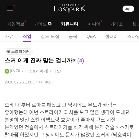
상
대
게임정보
가이드
커뮤니티
미디어
거래소
웹 
단
메
서
자유
직업
길드 모집
공략
Q&A
갤러리
스타일
메
뉴
브
직
뉴
스트라이커
업
메
스커 이게 진짜 맞는 겁니까?
4
게
뉴
시
Lv.70
카레스트라이커
카레쪼아
판
2026.02.26 13:03
460
오베 때 부터 로아를 해왔고 그 당시에도 무도가 캐릭터
좋아했는데 이번 스트라이커 패치를 보고 많은 생각이 드네요
분명히 멋진 스킬 이팩트랑 호랑이가 좋아서 쿠크 시절
본캐였던 건슬에서 스트라이커를 하기 위해 본캐 건슬 > 스커로
탈바꿈 하였지만 그 당시에도 문제가 많았던 스커의 (뇌호격이