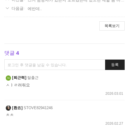
스커 담당자가 있는지 모르겠는데 있으면 제발 좀 바꿔라
에반데..
목록보기
댓글
4
댓
등록
글
쓰
퇴근력
탈출근
기
ㅅㅏㄹ려줘요
2026.03.01
환죠
STOVE82941246
ㅊㅊ
2026.02.27