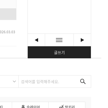
026.03.03
글쓰기
여)
슬레이어
발키리