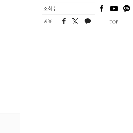
조회수
276
공유
TOP