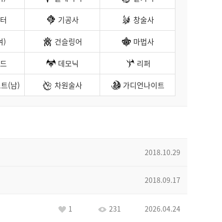
터
기공사
창술사
여)
건슬링어
마법사
드
데모닉
리퍼
트(남)
차원술사
가디언나이트
2018.10.29
2018.09.17
1
231
2026.04.24