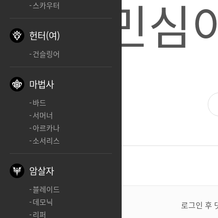
스트 민심이
스카우터
헌터(여)
건슬링어
마법사
바드
서머너
아르카나
소서리스
댓글
1
암살자
블레이드
댓
데모닉
글
로그인 후 
쓰
리퍼