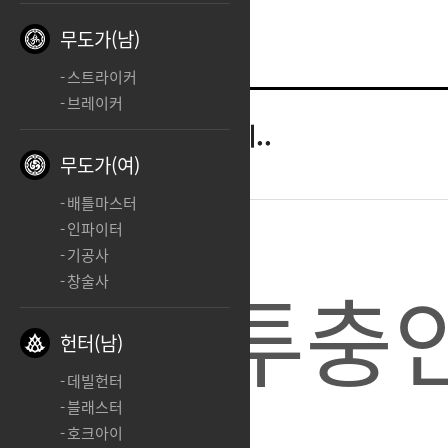
무도가(남)
스트라이커
브레이커
스트라이커
에반데..
무도가(여)
2026.03.03 19:21
배틀마스터
인파이터
기공사
나 격투충인
창술사
헌터(남)
데빌헌터
블래스터
호크아이