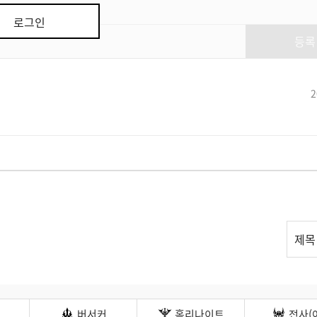
로그인
등록
2
리
제목
스
트
검
색
버서커
홀리나이트
전사(