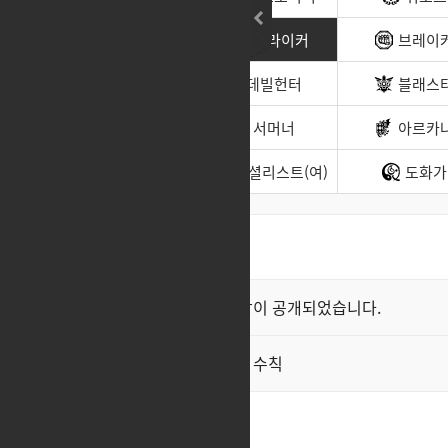
무도가(남)
스트라이커
브레이
헌터(남)
데빌헌터
블래스
바드
서머너
아르카
소울이터
스페셜리스트(여)
도화가
최신순
좋아요순
클래스 스킬 영상이 공개되었습니다.
공지
직업게시판 이용 수칙
공지
초각성기.
2