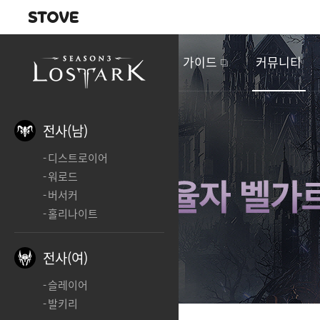
내비게이션
이
벤
새소식
게임정보
가이드
커뮤니티
트
&
업
데
전사(남)
이
디스트로이어
트
워로드
버서커
홀리나이트
전사(여)
슬레이어
발키리