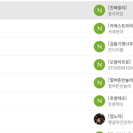
진짜찰리
찰리라담
카레스트라이
카레쪼아
검들기엔너무
잔디이불
오함마프로
STOVE84310
힐버튼만눌러
힐버튼만눌러
호왕태오
호왕태오
낌노아
햇살아건강하