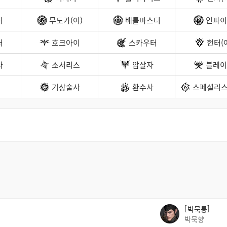
커
무도가(여)
배틀마스터
인파이
터
호크아이
스카우터
헌터(
나
소서리스
암살자
블레이
기상술사
환수사
스페셜리스
박묵룡
박묵향