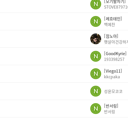
모기발차기
STOVE87971
레흐테인
백예찬
낌노아
햇살아건강하
GoodKyrie
193398257
Viego11
kkcpaka
성윤모코코
반서링
반서링