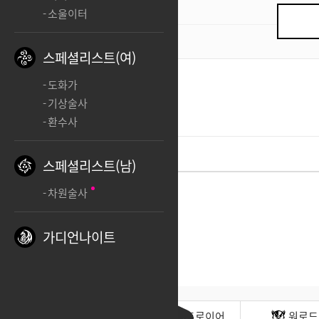
기
소울이터
0
/ 200
스페셜리스트(여)
도화가
마법년
schizoid
기상술사
ㅊㅊ
환수사
스페셜리스트(남)
차원술사
가디언나이트
전사(남)
디스트로이어
워로드