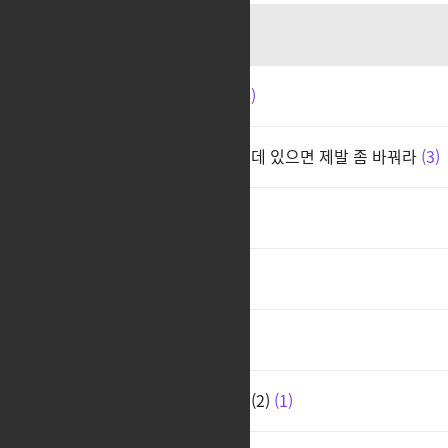
에반데..
1
스커 이게 진짜 맞는 겁니까?
4
스커 담당자가 있는지 모르겠는데 있으면 제발 좀 바꿔라
3
이딴게 캐릭터임?
2
ㅊ
4
ㅊㅊ
3
스커 아크그리드의 재검토 요청(2)
1