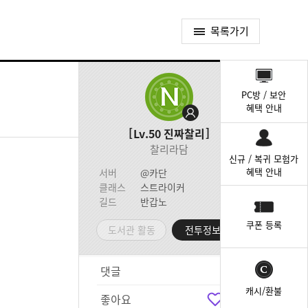
목록가기
퀵
메
PC방 / 보안
뉴
혜택 안내
Lv.50
진짜찰리
찰리라담
신규 / 복귀 모험가
혜택 안내
서버
@카단
클래스
스트라이커
길드
반갑노
쿠폰 등록
도서관 활동
전투정보실
댓글
1
캐시/환불
좋아요
0