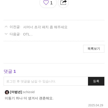
1
아
요
서머너 초각 패치 좀 해주세요
OTL...
목록보기
댓글
1
댓
등록
글
쓰
마법년
schizoid
기
이동기 하나 더 생겨서 괜츈해요.
2025.04.29