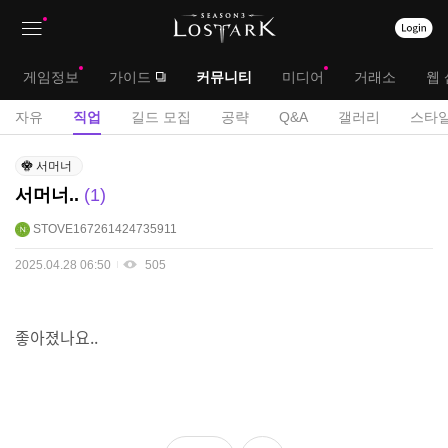
상
대
게임정보
가이드
커뮤니티
미디어
거래소
웹 
단
메
서
자유
직업
길드 모집
공략
Q&A
갤러리
스타일
메
뉴
브
직
뉴
서머너
업
메
서머너..
1
게
뉴
시
STOVE167261424735911
판
2025.04.28 06:50
505
좋아졌나요..
좋