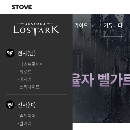
내비게이션
이
벤
새소식
게임정보
가이드
커뮤니티
트
&
업
데
전사(남)
이
디스트로이어
트
워로드
버서커
홀리나이트
전사(여)
슬레이어
발키리