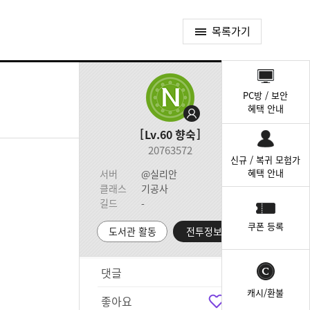
목록가기
퀵
메
PC방 / 보안
뉴
혜택 안내
Lv.60
향숙
20763572
신규 / 복귀 모험가
혜택 안내
서버
@실리안
클래스
기공사
길드
-
쿠폰 등록
도서관 활동
전투정보실
댓글
0
캐시/환불
좋아요
0