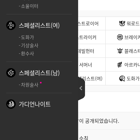
소울이터
전사(남)
디스트로이어
워로드
스페셜리스트(여)
무도가(남)
스트라이커
브레이
도화가
기상술사
헌터(남)
데빌헌터
블래스
환수사
바드
서머너
아르카
스페셜리스트(남)
소울이터
스페셜리스트(여)
도화가
차원술사
가디언나이트
최신순
좋아요순
클래스 스킬 영상이 공개되었습니다.
공지
직업게시판 이용 수칙
공지