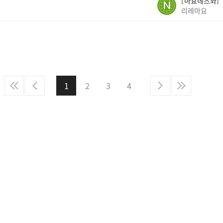
마요네즈와
리레마요
1
2
3
4