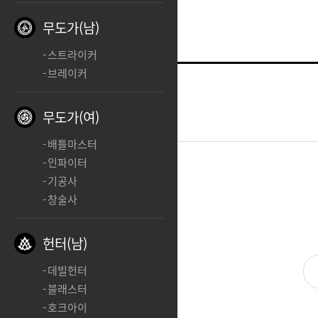
무도가(남)
스트라이커
브레이커
발키리
c
무도가(여)
2025.10.17 11:47
배틀마스터
인파이터
기공사
cc
창술사
헌터(남)
데빌헌터
블래스터
호크아이