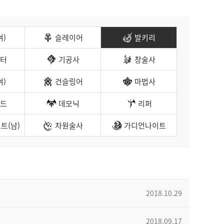
여)
슬레이어
발키리
터
기공사
창술사
여)
건슬링어
마법사
드
데모닉
리퍼
트(남)
차원술사
가디언나이트
2018.10.29
2018.09.17