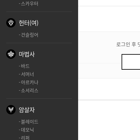
스카우터
댓글
0
헌터(여)
건슬링어
댓
글
로그인 후 
쓰
마법사
기
바드
0
/ 200
서머너
아르카나
소서리스
암살자
블레이드
데모닉
리퍼