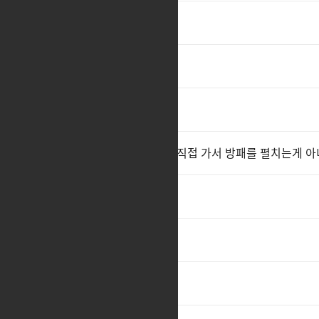
ㅊ
ㅊㅊ
ㅊㅊ
(개선 요구..!)구원의 터 스킬이 직접 가서 방패를 펼치는게 
ㅊㅊ
ㅊㅅ
ㅊㅊ