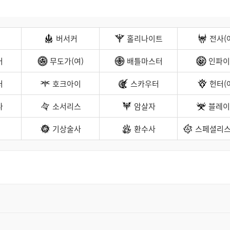
트
검
색
버서커
홀리나이트
전사(
커
무도가(여)
배틀마스터
인파이
터
호크아이
스카우터
헌터(
나
소서리스
암살자
블레이
기상술사
환수사
스페셜리스