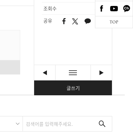
조회수
377
공유
TOP
글쓰기