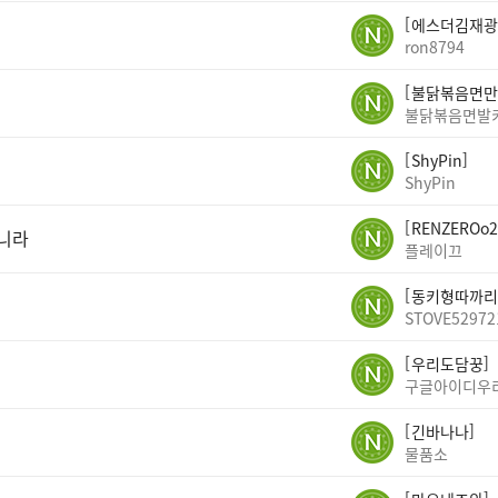
에스더김재광
ron8794
불닭볶음면만
불닭볶음면발
ShyPin
ShyPin
RENZEROo2
아니라
플레이끄
동키형따까리
STOVE52972
우리도담꿍
구글아이디우
긴바나나
물품소