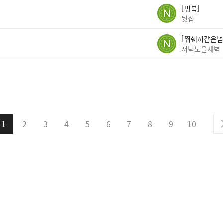
병복
뒷집
쮜쉐끼같은넘
저녁노을새벽
1
2
3
4
5
6
7
8
9
10