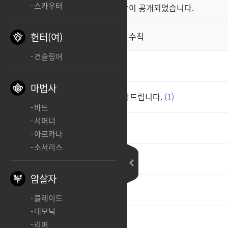
스카우터
클래스 스킬 영상이 공개되었습니다.
공지
직업게시판 이용 수칙
헌터(여)
공지
건슬링어
버서커
마법사
딜홀나와 버서커 중에 추천 부탁드립니다.
1
바드
서머너
12월 7일아 빨리 와라~!!
3
아르카나
소서리스
우
1
암살자
ㅊㅊ
1
블레이드
데모닉
ㅊㅊ
리퍼