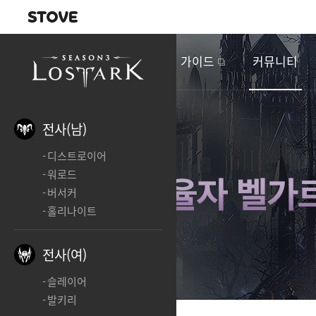
내비게이션
이
벤
새소식
게임정보
가이드
커뮤니티
트
&
업
데
전사(남)
이
디스트로이어
트
워로드
버서커
홀리나이트
전사(여)
슬레이어
발키리