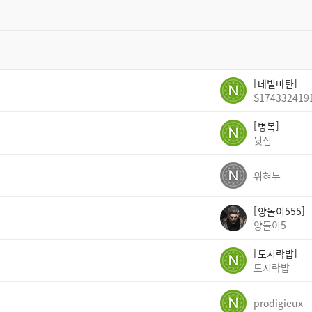
데빌마탄
S174332419
병복
뒷집
위혀누
양돌이555
양돌이5
도시락밥
도시락밥
prodigieux