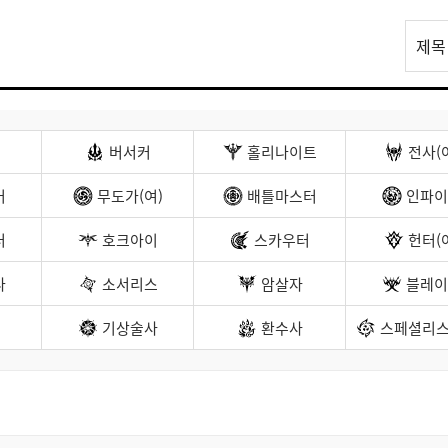
리
제목
스
트
검
색
버서커
홀리나이트
전사(
커
무도가(여)
배틀마스터
인파이
터
호크아이
스카우터
헌터(
나
소서리스
암살자
블레이
기상술사
환수사
스페셜리스