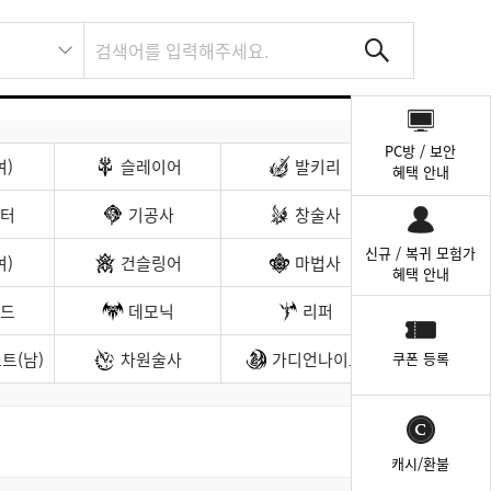
퀵
메
PC방 / 보안
뉴
여)
슬레이어
발키리
혜택 안내
터
기공사
창술사
신규 / 복귀 모험가
여)
건슬링어
마법사
혜택 안내
드
데모닉
리퍼
트(남)
차원술사
가디언나이트
쿠폰 등록
캐시/환불