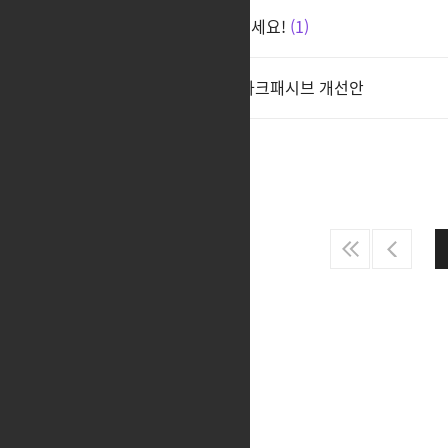
남슈사이어 딜러 직업 추천해주세요!
1
수년간 참으며 견뎌온 버서커 아크패시브 개선안