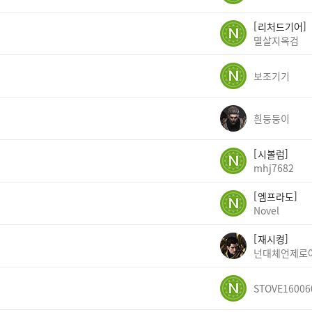
리처드기어
멸살지옥검
보조기기
흰둥둥이
시볼럼
mhj7682
엠프라도
Novel
재시켱
넌대체언제로
STOVE16006