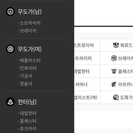
무도가(남)
스트라이커
브레이커
전사(남)
디스트로이어
워로드
무도가(여)
무도가(남)
스트라이커
브레이
배틀마스터
인파이터
헌터(남)
데빌헌터
블래스
기공사
창술사
바드
서머너
아르카
소울이터
스페셜리스트(여)
도화가
헌터(남)
데빌헌터
블래스터
최신순
좋아요순
호크아이