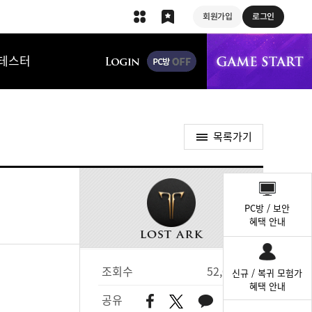
회원가입
로그인
상단 메뉴
테스터
목록가기
퀵
메
PC방 / 보안
뉴
혜택 안내
조회수
52,056
신규 / 복귀 모험가
혜택 안내
공유