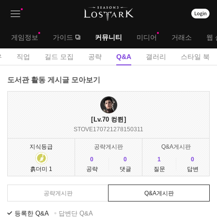
상
대
게임정보
가이드
커뮤니티
미디어
거래소
웹 
단
메
서
유
직업
길드 모집
공략
Q&A
갤러리
스타일 북
메
뉴
브
Q
도서관 활동 게시글 모아보기
뉴
&
메
A
뉴
게
Lv.70
컹쮠
시
STOVE170721278150311
판
지식등급
공략게시판
Q&A게시판
0
0
1
0
공략
댓글
질문
답변
흙더미 1
공략게시판
Q&A게시판
등록한 Q&A
답변단 Q&A