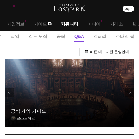
상
대
게임정보
가이드
커뮤니티
미디어
거래소
웹 
단
메
서
유
직업
길드 모집
공략
Q&A
갤러리
스타일 북
메
뉴
브
Q
뉴
베른 대도서관 운영안내
&
메
A
뉴
게
시
판
공식 게임 가이드
로스트아크