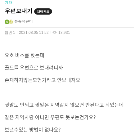
기타
우편보내기
채택완료
쮸뀨쮸뀨미
답변
1
2021.08.05 11:52
13,931
요호 버스를 탔는데
골드를 우편으로 보내려니까
존재하지않는모험가라고 안보내져요
귓말도 안되고 귓말은 지역같지 않으면 안된다고 되있는데
같은 지역사람 아니면 우편도 못보는건가요?
보낼수있는 방법이 없나요?