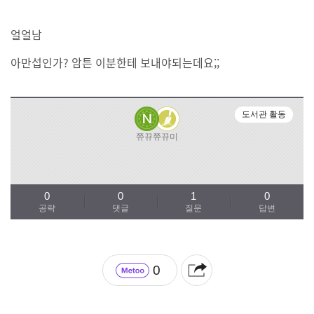
얼얼남
아만섭인가? 암튼 이분한테 보내야되는데요;;
도서관 활동
쮸뀨쮸뀨미
0
0
1
0
공략
댓글
질문
답변
0