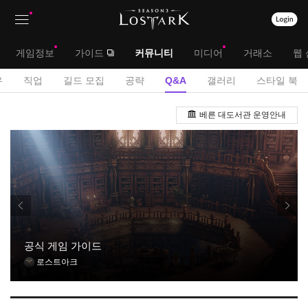
상
대
게임정보
가이드
커뮤니티
미디어
거래소
웹 
단
메
서
유
직업
길드 모집
공략
Q&A
갤러리
스타일 북
메
뉴
브
Q
뉴
베른 대도서관 운영안내
&
메
A
뉴
게
시
판
공식 게임 가이드
로스트아크