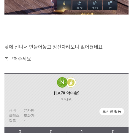
낮에 신나서 만들어놓고 정신차려보니 없어졌네요
복구해주세요
Lv.70
악아왕
약사왕
서버
@카단
도서관 활동
클래스
도화가
길드
-
0
0
1
0