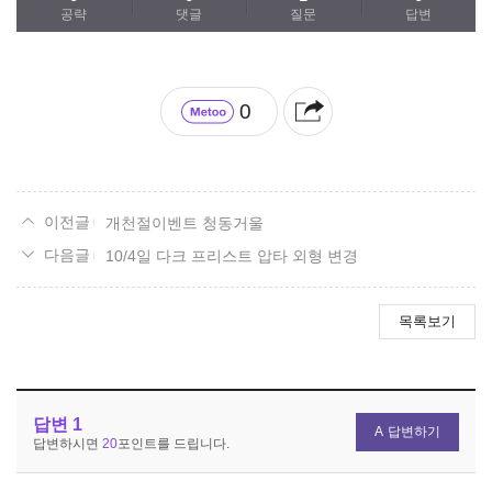
공략
댓글
질문
답변
0
개천절이벤트 청동거울
10/4일 다크 프리스트 압타 외형 변경
목록보기
답변
1
답변하기
답변하시면
20
포인트를 드립니다.