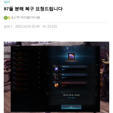
장비
97돌 분해 복구 요청드립니다
Lv.70
악아왕
약사왕
답변
1
2022.10.03 22:40
23,315