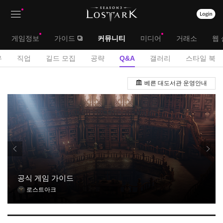
상
대
게임정보
가이드
커뮤니티
미디어
거래소
웹 
단
메
서
유
직업
길드 모집
공략
Q&A
갤러리
스타일 북
메
뉴
브
Q
뉴
베른 대도서관 운영안내
&
메
A
뉴
게
시
판
공식 게임 가이드
로스트아크