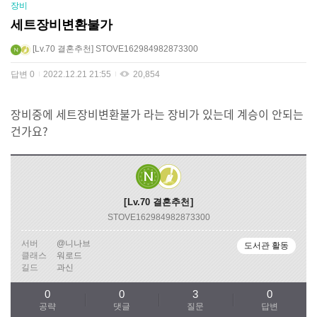
장비
세트장비변환불가
Lv.70
결혼추천
STOVE162984982873300
답변
0
2022.12.21 21:55
20,854
장비중에 세트장비변환불가 라는 장비가 있는데 계승이 안되는
건가요?
Lv.70
결혼추천
STOVE162984982873300
서버
@니나브
도서관 활동
클래스
워로드
길드
과신
0
0
3
0
공략
댓글
질문
답변