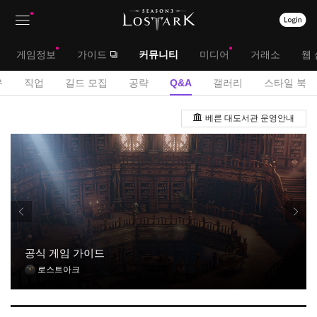
상
대
게임정보
가이드
커뮤니티
미디어
거래소
웹 
단
메
서
유
직업
길드 모집
공략
Q&A
갤러리
스타일 북
메
뉴
브
Q
뉴
베른 대도서관 운영안내
&
메
A
뉴
게
시
판
공식 게임 가이드
로스트아크