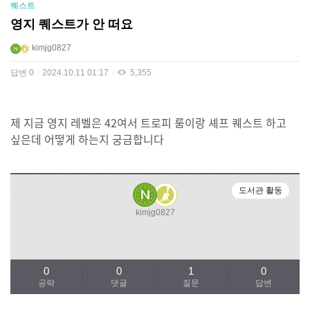
퀘스트
영지 퀘스트가 안 떠요
kimjg0827
답변
0
2024.10.11 01:17
5,355
제 지금 영지 레벨은 42여서 트로피 룸이랑 셰프 퀘스트 하고
싶은데 어떻게 하는지 궁금합니다
도서관 활동
kimjg0827
0
0
1
0
공략
댓글
질문
답변