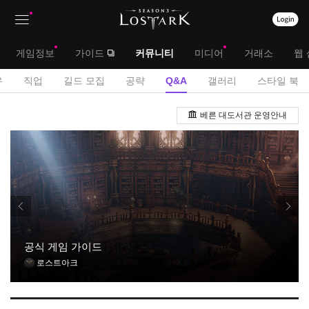
상
대
게임정보
가이드
커뮤니티
미디어
거래소
웹 
단
메
서
유
직업
길드 모집
공략
Q&A
갤러리
스타일 북
메
뉴
브
Q
뉴
베른 대도서관 운영안내
&
메
A
뉴
게
시
판
공식 게임 가이드
로스트아크