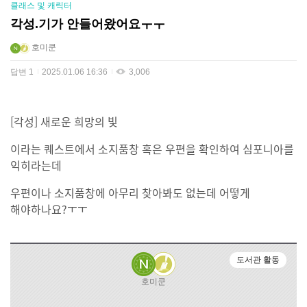
클래스 및 캐릭터
각성.기가 안들어왔어요ㅜㅜ
호미쿤
답변
1
2025.01.06 16:36
3,006
[각성] 새로운 희망의 빛
이라는 퀘스트에서 소지품창 혹은 우편을 확인하여 심포니아를
익히라는데
우편이나 소지품창에 아무리 찾아봐도 없는데 어떻게
해야하나요?ㅜㅜ
도서관 활동
호미쿤