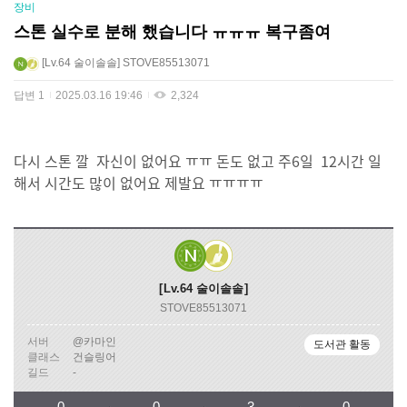
장비
스톤 실수로 분해 했습니다 ㅠㅠㅠ 복구좀여
Lv.64
술이솔솔
STOVE85513071
답변
1
2025.03.16 19:46
2,324
다시 스톤 깔 자신이 없어요 ㅠㅠ 돈도 없고 주6일 12시간 일
해서 시간도 많이 없어요 제발요 ㅠㅠㅠㅠ
Lv.64
술이솔솔
STOVE85513071
서버
@카마인
도서관 활동
클래스
건슬링어
길드
-
0
0
3
0