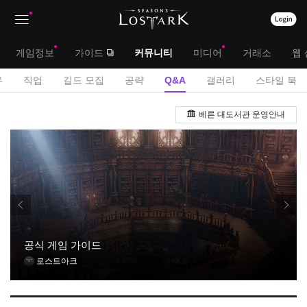
상
대
게임정보
가이드
커뮤니티
미디어
거래소
웹 
단
메
서
유
직업
길드 모집
공략
Q&A
갤러리
스타일 북
메
뉴
브
Q
뉴
베른 대도서관 운영안내
&
메
A
뉴
게
시
판
공식 게임 가이드
로스트아크