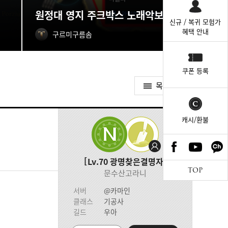
원정대 영지 주크박스 노래악보 획득처
신규 / 복귀 모험가
혜택 안내
구르미구름솜
쿠폰 등록
목록가기
캐시/환불
Lv.70
광명찾은결명자
TOP
문수산고라니
서버
@카마인
클래스
기공사
길드
우아