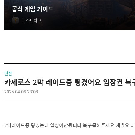
공식 게임 가이드
로스트아크
던전
카제로스 2막 레이드중 튕겼어요 입장권 
2025.04.06 23:08
2막레이드중 튕겼는데 입장이안됩니다 복구좀해주세요 제발요 