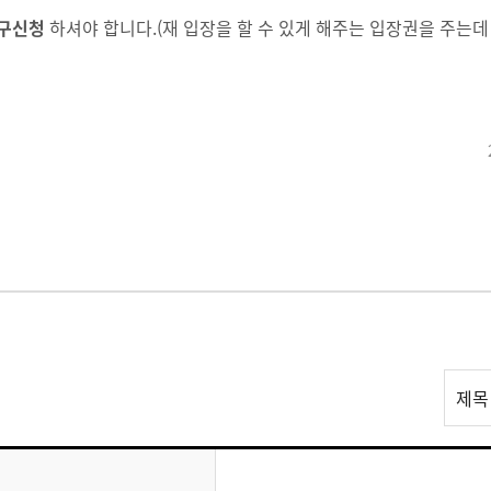
복구신청
하셔야 합니다.(재 입장을 할 수 있게 해주는 입장권을 주는데
리
제목
스
트
검
색