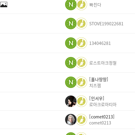
뽝친다
STOVE199022681
134046281
로스트아크정철
홀나땅땅
치즈잼
인서우
로아크로아티아
comet0213
comet0213