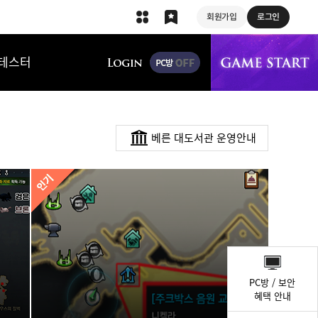
회원가입
로그인
상단 메뉴
테스터
베른 대도서관 운영안내
퀵
메
PC방 / 보안
뉴
혜택 안내