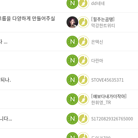
dd네네
 그룹을 다양하게 만들어주실
힐주는곰탱
막강한트위티
..
은택신
다란마
되나.
STOVE45635371
얘보다내가더작아
한휘영_TR
다...
S1720829326765000