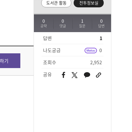
도서관 활동
전투정보실
0
0
1
0
공략
댓글
질문
답변
답변
1
나도궁금
0
하기
조회수
2,952
공유