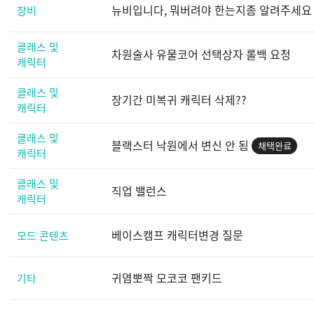
뉴비입니다, 뭐버려야 한는지좀 알려주세요
장비
클래스 및
차원술사 유물코어 선택상자 롤백 요청
캐릭터
클래스 및
장기간 미복귀 캐릭터 삭제??
캐릭터
클래스 및
블랙스터 낙원에서 변신 안 됨
채택완료
캐릭터
클래스 및
직업 밸런스
캐릭터
베이스캠프 캐릭터변경 질문
모드 콘텐츠
귀염뽀짝 모코코 팬키드
기타