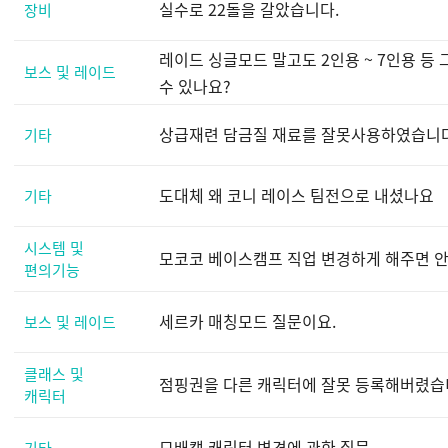
실수로 22돌을 갈았습니다.
장비
레이드 싱글모드 말고도 2인용 ~ 7인용 등
보스 및 레이드
수 있나요?
상급재련 담금질 재료를 잘못사용하였습니다 .
기타
도대체 왜 코니 레이스 팀전으로 내셨나요
기타
시스템 및
모코코 베이스캠프 직업 변경하게 해주면 안
편의기능
세르카 매칭모드 질문이요.
보스 및 레이드
클래스 및
점핑권을 다른 캐릭터에 잘못 등록해버렸습니
캐릭터
모배캠 캐릭터 변경에 관한 질문