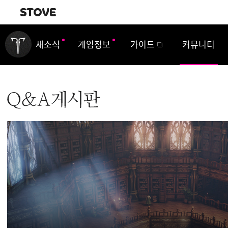
내비게이션
새소식
게임정보
가이드
커뮤니티