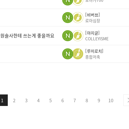
도아가700
비버쬬
로아심장
야지글
차원술사한테 쓰는게 좋을까요
COLLEYISME
루미로치
종합저축
1
2
3
4
5
6
7
8
9
10