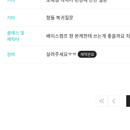
기타
형들 복귀질문
기타
클래스 및
베이스캠프 현 본캐한테 쓰는게 좋을까요 
캐릭터
살려주세요ㅠㅠ
장비
채택완료