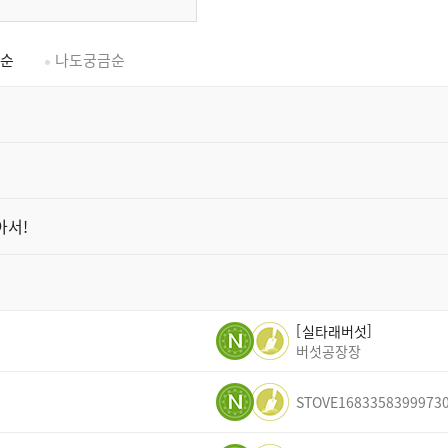
순
나도궁금순
아서!
실타래버섯
버섯공장장
STOVE1683358399973